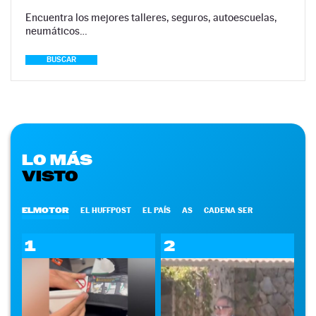
Encuentra los mejores talleres, seguros, autoescuelas,
neumáticos…
BUSCAR
LO MÁS
VISTO
ELMOTOR
EL HUFFPOST
EL PAÍS
AS
CADENA SER
1
2