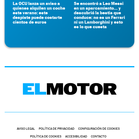
La OCU lanza un aviso a
Se encontró a Leo Messi
quienes alquilen un coche
en un aparcamiento... y
este verano: este
descubrió la bestia que
despiste puede costarte
conduce: no es un Ferrari
cientos de euros
ni un Lamborghini y esto
es lo que cuesta
AVISO LEGAL
POLÍTICA DE PRIVACIDAD
CONFIGURACIÓN DE COOKIES
POLÍTICA DE COOKIES
ACCESIBILIDAD
CONTACTO