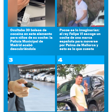
Ocultaba 30 bolsas de
Pocos se lo imaginarían:
cocaína en este elemento
el rey Felipe VI escoge un
para niños de su coche: la
coche de una marca
Policía Municipal de
española para moverse
Madrid acabó
por Palma de Mallorca y
descubriéndola
esto es lo que cuesta
3
4