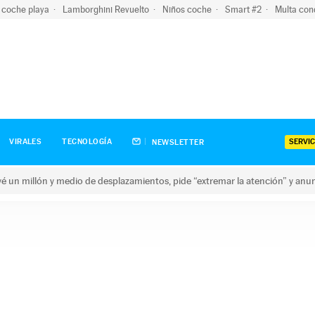
 coche playa
Lamborghini Revuelto
Niños coche
Smart #2
Multa con
SERVIC
VIRALES
TECNOLOGÍA
NEWSLETTER
revé un millón y medio de desplazamientos, pide “extremar la atención” y anu
n millón y medio de desplazamientos, pide “extremar la atención”