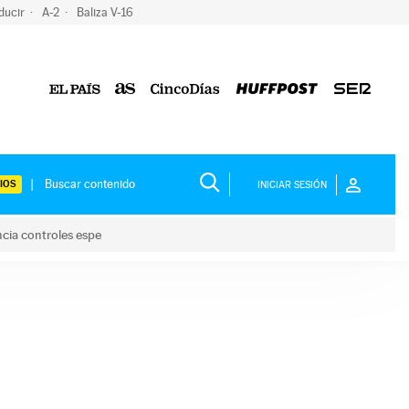
ducir
A-2
Baliza V-16
IOS
INICIAR SESIÓN
ncia controles espe
 y anuncia controles espe