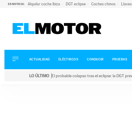
Alquilar coche Ibiza
DGT eclipse
Coches chinos
Llaves
ES NOTICIA:
ACTUALIDAD
ELÉCTRICOS
CONDUCIR
ACTUALIDAD
ELÉCTRICOS
CONDUCIR
PRUEBAS
PRUEBAS
Saltar
VIRALES
LO ÚLTIMO
El probable colapso tras el eclipse: la DGT p
al
PODCAST
LO ÚLTIMO
El probable colapso tras el eclipse: la DGT prevé u
contenido
MOTOS
TECNOLOGÍA
SUPERCOCHES
MOTORTV
PREMIOS
SERVICIOS