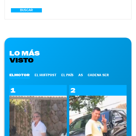
BUSCAR
LO MÁS
VISTO
ELMOTOR
EL HUFFPOST
EL PAÍS
AS
CADENA SER
1
2