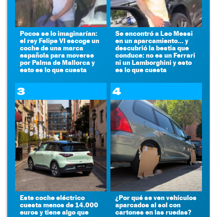
Pocos se lo imaginarían:
Se encontró a Leo Messi
el rey Felipe VI escoge un
en un aparcamiento... y
coche de una marca
descubrió la bestia que
española para moverse
conduce: no es un Ferrari
por Palma de Mallorca y
ni un Lamborghini y esto
esto es lo que cuesta
es lo que cuesta
3
4
Este coche eléctrico
¿Por qué se ven vehículos
cuesta menos de 14.000
aparcados al sol con
euros y tiene algo que
cartones en las ruedas?