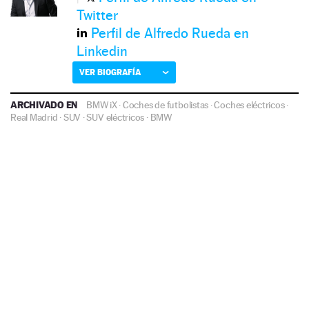
Twitter
Perfil de Alfredo Rueda en
Linkedin
VER BIOGRAFÍA
ARCHIVADO EN
BMW iX
·
Coches de futbolistas
·
Coches eléctricos
·
Real Madrid
·
SUV
·
SUV eléctricos
·
BMW