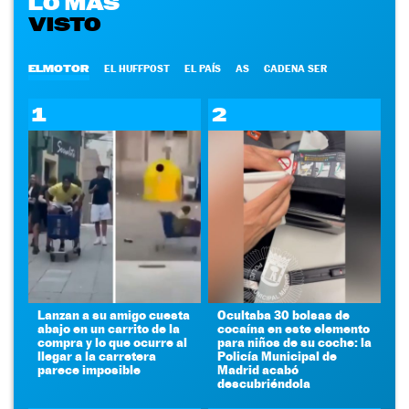
LO MÁS
VISTO
ELMOTOR
EL HUFFPOST
EL PAÍS
AS
CADENA SER
1
2
Lanzan a su amigo cuesta
Ocultaba 30 bolsas de
abajo en un carrito de la
cocaína en este elemento
compra y lo que ocurre al
para niños de su coche: la
llegar a la carretera
Policía Municipal de
parece imposible
Madrid acabó
descubriéndola