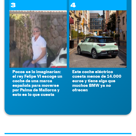
3
4
Pocos se lo imaginarían:
Este coche eléctrico
el rey Felipe VI escoge un
cuesta menos de 14.000
coche de una marca
euros y tiene algo que
española para moverse
muchos BMW ya no
por Palma de Mallorca y
ofrecen
esto es lo que cuesta