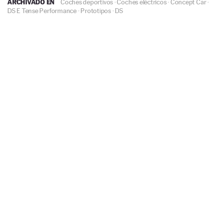
ARCHIVADO EN
Coches deportivos
·
Coches eléctricos
·
Concept Car
·
DS E Tense Performance
·
Prototipos
·
DS