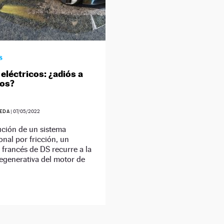
S
eléctricos: ¿adiós a
nos?
EDA
|
07/05/2022
ución de un sistema
nal por fricción, un
 francés de DS recurre a la
egenerativa del motor de