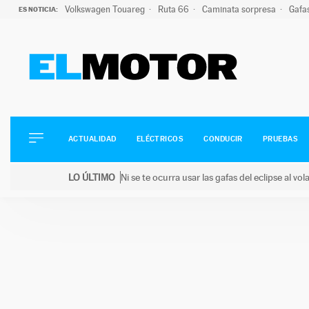
Volkswagen Touareg
Ruta 66
Caminata sorpresa
Gafa
ES NOTICIA:
ACTUALIDAD
ELÉCTRICOS
CONDUCIR
ACTUALIDAD
ELÉCTRICOS
CONDUCIR
PRUEBAS
PRUEBAS
Saltar
VIRALES
LO ÚLTIMO
Ni se te ocurra usar las gafas del eclipse al v
al
PODCAST
LO ÚLTIMO
Ni se te ocurra usar las gafas del eclipse al volant
contenido
MOTOS
TECNOLOGÍA
SUPERCOCHES
MOTORTV
PREMIOS
SERVICIOS