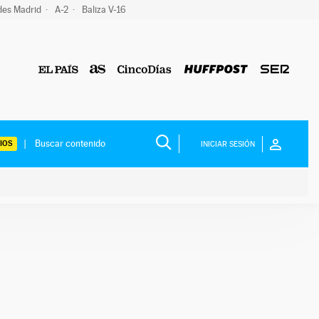
des Madrid
A-2
Baliza V-16
IOS
INICIAR SESIÓN