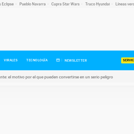
s Eclipse
Pueblo Navarra
Cupra Star Wars
Truco Hyundai
Líneas ver
SERVIC
VIRALES
TECNOLOGÍA
NEWSLETTER
olante: el motivo por el que pueden convertirse en un serio peligro
e: el motivo por el que pueden convertirse en un serio peligro