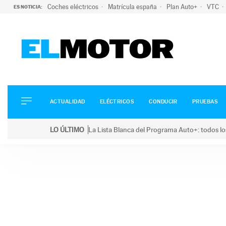
Coches eléctricos
Matrícula españa
Plan Auto+
VTC
ES NOTICIA:
ACTUALIDAD
ELÉCTRICOS
CONDUCIR
ACTUALIDAD
ELÉCTRICOS
CONDUCIR
PRUEBAS
PRUEBAS
Saltar
VIRALES
LO ÚLTIMO
La Lista Blanca del Programa Auto+: todos lo
al
PODCAST
LO ÚLTIMO
La Lista Blanca del Programa Auto+: todos los coc
contenido
MOTOS
TECNOLOGÍA
SUPERCOCHES
MOTORTV
PREMIOS
SERVICIOS