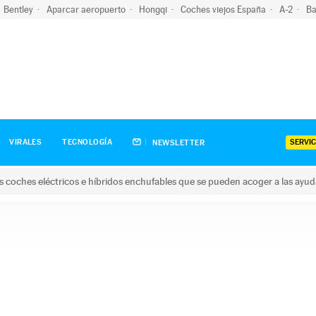
Bentley
Aparcar aeropuerto
Hongqi
Coches viejos España
A-2
Ba
SERVIC
VIRALES
TECNOLOGÍA
NEWSLETTER
s coches eléctricos e híbridos enchufables que se pueden acoger a las ayu
hes eléctricos e híbridos enchufables que se pueden acoger a la