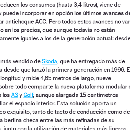
educen los consumos (hasta 3,4 litros), viene de
 y puede incorporar en opción los últimos avances d
ar antichoque ACC. Pero todos estos avances no va
o en los precios, que aunque todavía no están
camente iguales a los de la generación actual: desd
o más vendido de
Skoda
, que ha entregado más de
s desde que lanzó la primera generación en 1996. E
longitud y mide 4,65 metros de largo, nueve
sobre todo comparte la nueva plataforma modular 
 los
A3
y
Golf
, aunque alargada 15 centímetros
iar el espacio interior. Esta solución aporta un
o exquisito, tanto de tacto de conducción como de
la berlina checa entre las más refinadas de su
 junto con la utilización de materiales más ligeros,