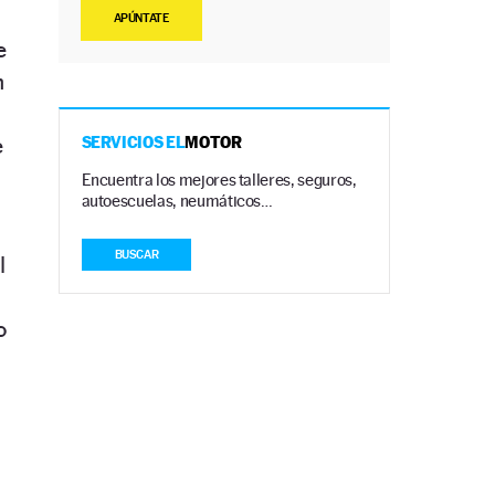
APÚNTATE
e
n
e
SERVICIOS EL
MOTOR
Encuentra los mejores talleres, seguros,
autoescuelas, neumáticos…
BUSCAR
l
o