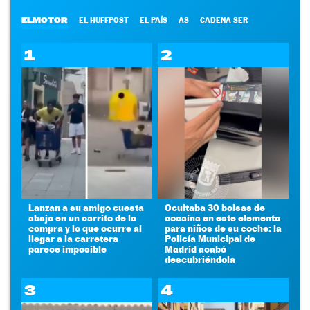
ELMOTOR
EL HUFFPOST
EL PAÍS
AS
CADENA SER
1
2
Lanzan a su amigo cuesta
Ocultaba 30 bolsas de
abajo en un carrito de la
cocaína en este elemento
compra y lo que ocurre al
para niños de su coche: la
llegar a la carretera
Policía Municipal de
parece imposible
Madrid acabó
descubriéndola
3
4