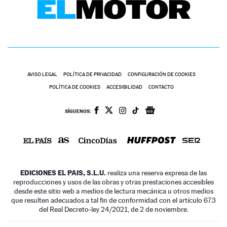
AVISO LEGAL
POLÍTICA DE PRIVACIDAD
CONFIGURACIÓN DE COOKIES
POLÍTICA DE COOKIES
ACCESIBILIDAD
CONTACTO
SÍGUENOS:
EDICIONES EL PAIS, S.L.U.
realiza una reserva expresa de las
reproducciones y usos de las obras y otras prestaciones accesibles
desde este sitio web a medios de lectura mecánica u otros medios
que resulten adecuados a tal fin de conformidad con el artículo 67.3
del Real Decreto-ley 24/2021, de 2 de noviembre.