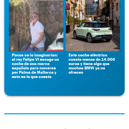
Pocos se lo imaginarían:
Este coche eléctrico
el rey Felipe VI escoge un
cuesta menos de 14.000
coche de una marca
euros y tiene algo que
española para moverse
muchos BMW ya no
por Palma de Mallorca y
ofrecen
esto es lo que cuesta