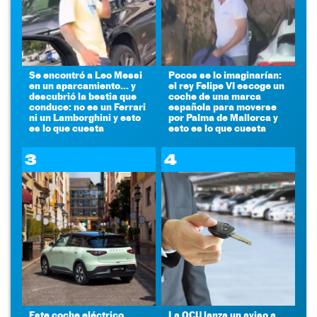
Se encontró a Leo Messi
Pocos se lo imaginarían:
en un aparcamiento... y
el rey Felipe VI escoge un
descubrió la bestia que
coche de una marca
conduce: no es un Ferrari
española para moverse
ni un Lamborghini y esto
por Palma de Mallorca y
es lo que cuesta
esto es lo que cuesta
3
4
Este coche eléctrico
La OCU lanza un aviso a