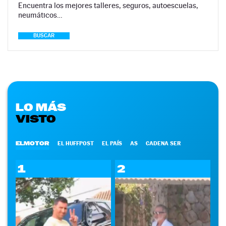
Encuentra los mejores talleres, seguros, autoescuelas,
neumáticos…
BUSCAR
LO MÁS
VISTO
ELMOTOR
EL HUFFPOST
EL PAÍS
AS
CADENA SER
1
2