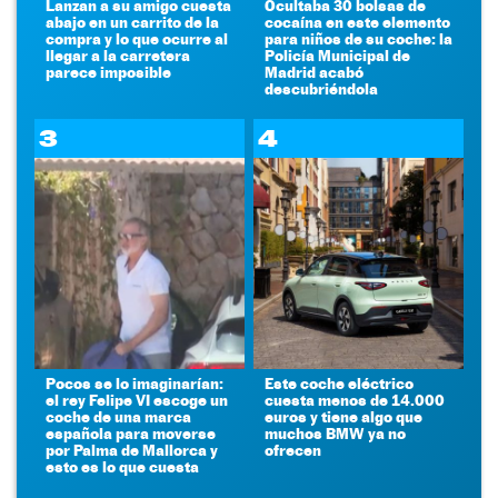
Lanzan a su amigo cuesta
Ocultaba 30 bolsas de
abajo en un carrito de la
cocaína en este elemento
compra y lo que ocurre al
para niños de su coche: la
llegar a la carretera
Policía Municipal de
parece imposible
Madrid acabó
descubriéndola
3
4
Pocos se lo imaginarían:
Este coche eléctrico
el rey Felipe VI escoge un
cuesta menos de 14.000
coche de una marca
euros y tiene algo que
española para moverse
muchos BMW ya no
por Palma de Mallorca y
ofrecen
esto es lo que cuesta