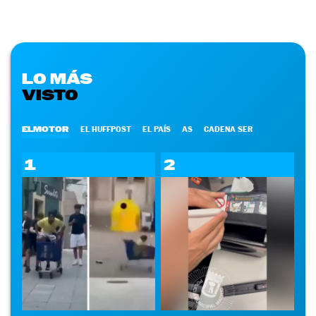
LO MÁS
VISTO
ELMOTOR
EL HUFFPOST
EL PAÍS
AS
CADENA SER
1
2