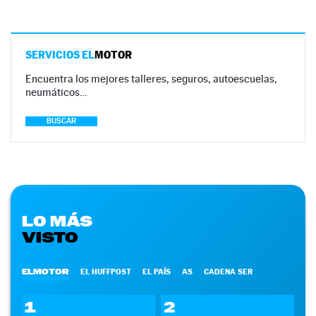
SERVICIOS EL
MOTOR
Encuentra los mejores talleres, seguros, autoescuelas,
neumáticos…
BUSCAR
LO MÁS
VISTO
ELMOTOR
EL HUFFPOST
EL PAÍS
AS
CADENA SER
1
2