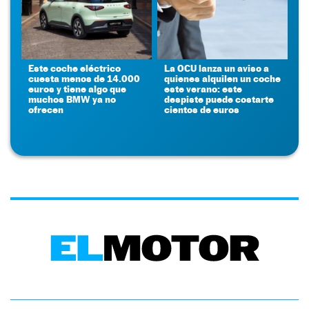
Este coche eléctrico
La OCU lanza un aviso a
cuesta menos de 14.000
quienes alquilen un coche
euros y tiene algo que
este verano: este
muchos BMW ya no
despiste puede costarte
ofrecen
cientos de euros