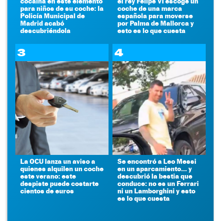
cocaína en este elemento
el rey Felipe VI escoge un
para niños de su coche: la
coche de una marca
Policía Municipal de
española para moverse
Madrid acabó
por Palma de Mallorca y
descubriéndola
esto es lo que cuesta
3
4
La OCU lanza un aviso a
Se encontró a Leo Messi
quienes alquilen un coche
en un aparcamiento... y
este verano: este
descubrió la bestia que
despiste puede costarte
conduce: no es un Ferrari
cientos de euros
ni un Lamborghini y esto
es lo que cuesta