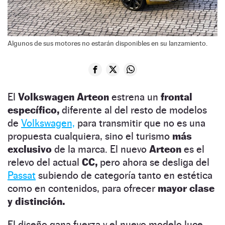
Algunos de sus motores no estarán disponibles en su lanzamiento.
El
Volkswagen Arteon
estrena un
frontal
específico,
diferente al del resto de modelos
de
Volkswagen,
para transmitir que no es una
propuesta cualquiera, sino el turismo
más
exclusivo
de la marca. El nuevo
Arteon
es el
relevo del actual
CC,
pero ahora se desliga del
Passat
subiendo de categoría tanto en estética
como en contenidos, para ofrecer
mayor clase
y distinción.
El diseño gana fuerza y el nuevo modelo luce