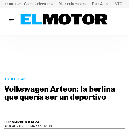
Coches eléctricos
Matrícula españa
Plan Auto+
VTC
ES NOTICIA:
LO ÚLTIMO
La Lista Blanca del Programa Auto+: todos los coches eléct
LO ÚLTIMO
La Lista Blanca del Programa Auto+: todos los coches eléctr
ACTUALIDAD
ELÉCTRICOS
CONDUCIR
PRUEBAS
Saltar
VIRALES
al
ACTUALIDAD
PODCAST
contenido
Volkswagen Arteon: la berlina
MOTOS
que quería ser un deportivo
TECNOLOGÍA
SUPERCOCHES
MOTORTV
PREMIOS
MARCOS BAEZA
POR
SERVICIOS
ACTUALIZADO 09 MAR 17 - 12: 10