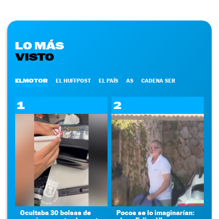
LO MÁS
VISTO
ELMOTOR
EL HUFFPOST
EL PAÍS
AS
CADENA SER
1
2
Ocultaba 30 bolsas de
Pocos se lo imaginarían: