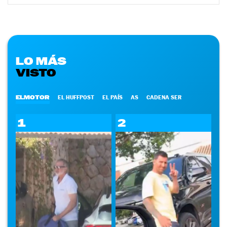
LO MÁS
VISTO
ELMOTOR
EL HUFFPOST
EL PAÍS
AS
CADENA SER
1
2