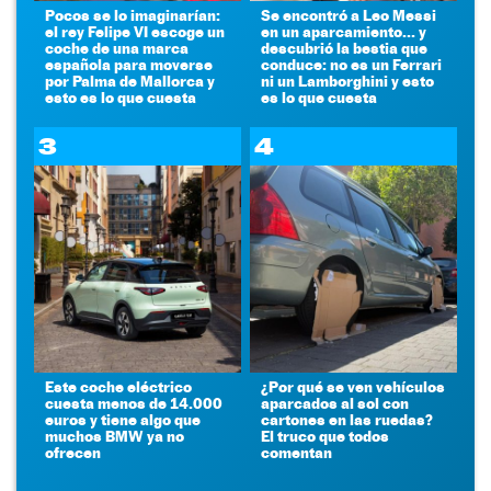
Pocos se lo imaginarían:
Se encontró a Leo Messi
el rey Felipe VI escoge un
en un aparcamiento... y
coche de una marca
descubrió la bestia que
española para moverse
conduce: no es un Ferrari
por Palma de Mallorca y
ni un Lamborghini y esto
esto es lo que cuesta
es lo que cuesta
3
4
Este coche eléctrico
¿Por qué se ven vehículos
cuesta menos de 14.000
aparcados al sol con
euros y tiene algo que
cartones en las ruedas?
muchos BMW ya no
El truco que todos
ofrecen
comentan