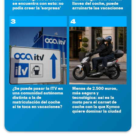
se encuentra con esto: no
llaves del coche, puede
podía creer la 'sorpresa'
arruinarte las vacaciones
3
4
¿Se puede pasar la ITV en
Menos de 2.500 euros,
una comunidad autónoma
más segura y
distinta a la de
tecnológica: así es la
matriculación del coche
moto para el carnet de
si te toca en vacaciones?
coche con la que Kymco
quiere dominar la ciudad