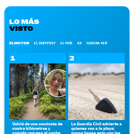
LO MÁS
VISTO
ELMOTOR
EL HUFFPOST
EL PAÍS
AS
CADENA SER
1
2
Volvió de una caminata de
La Guardia Civil advierte a
cuatro kilómetros y
quienes van a la playa:
cuando regresa al coche
nunca hagas esto con las