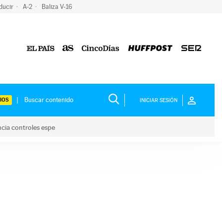
ducir
A-2
Baliza V-16
IOS
INICIAR SESIÓN
ncia controles espe
 y anuncia controles espe