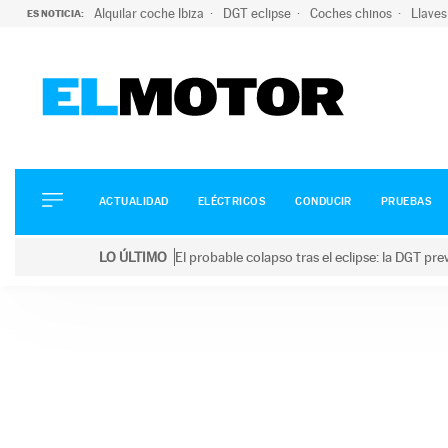
Alquilar coche Ibiza
DGT eclipse
Coches chinos
Llaves
ES NOTICIA:
ACTUALIDAD
ELÉCTRICOS
CONDUCIR
ACTUALIDAD
ELÉCTRICOS
CONDUCIR
PRUEBAS
PRUEBAS
Saltar
VIRALES
LO ÚLTIMO
El probable colapso tras el eclipse: la DGT p
al
PODCAST
LO ÚLTIMO
El probable colapso tras el eclipse: la DGT prevé u
contenido
MOTOS
TECNOLOGÍA
SUPERCOCHES
MOTORTV
PREMIOS
SERVICIOS