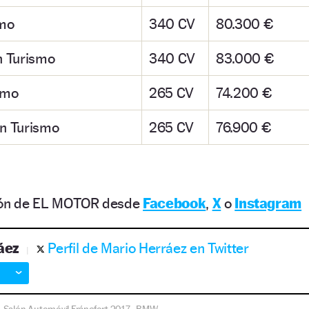
smo
340 CV
80.300 €
n Turismo
340 CV
83.000 €
smo
265 CV
74.200 €
n Turismo
265 CV
76.900 €
ción de EL MOTOR desde
Facebook
,
X
o
Instagram
áez
Perfil de Mario Herráez en Twitter
Salón Automóvil Fráncfort 2017
BMW