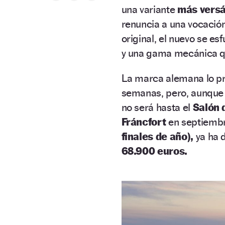
una variante
más versá
renuncia a una vocación
original, el nuevo se es
y una gama mecánica qu
La marca alemana lo p
semanas, pero, aunque s
no será hasta el
Salón 
Fráncfort
en septiembr
finales de año),
ya ha d
68.900 euros.