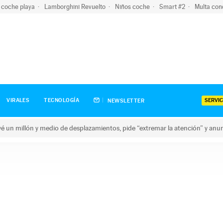
 coche playa
Lamborghini Revuelto
Niños coche
Smart #2
Multa con
SERVIC
VIRALES
TECNOLOGÍA
NEWSLETTER
revé un millón y medio de desplazamientos, pide “extremar la atención” y anu
n millón y medio de desplazamientos, pide “extremar la atención”