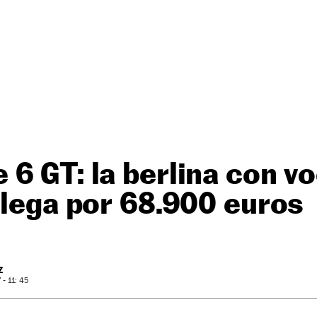
6 GT: la berlina con v
llega por 68.900 euros
Z
- 11: 45