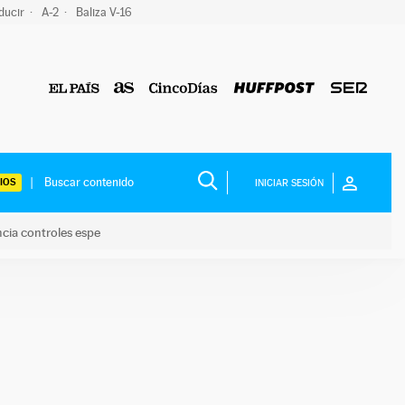
ducir
A-2
Baliza V-16
IOS
INICIAR SESIÓN
ncia controles espe
 y anuncia controles espe