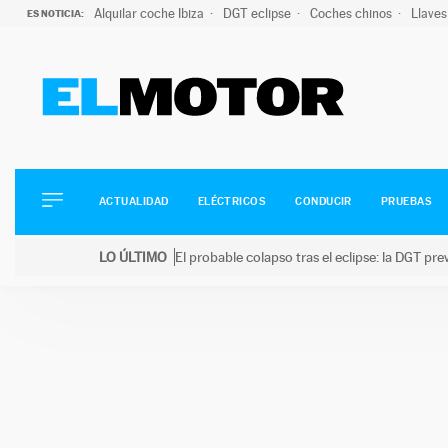
Alquilar coche Ibiza
DGT eclipse
Coches chinos
Llaves
ES NOTICIA:
ACTUALIDAD
ELÉCTRICOS
CONDUCIR
ACTUALIDAD
ELÉCTRICOS
CONDUCIR
PRUEBAS
PRUEBAS
Saltar
VIRALES
LO ÚLTIMO
El probable colapso tras el eclipse: la DGT p
al
PODCAST
LO ÚLTIMO
El probable colapso tras el eclipse: la DGT prevé u
contenido
MOTOS
TECNOLOGÍA
SUPERCOCHES
MOTORTV
PREMIOS
SERVICIOS