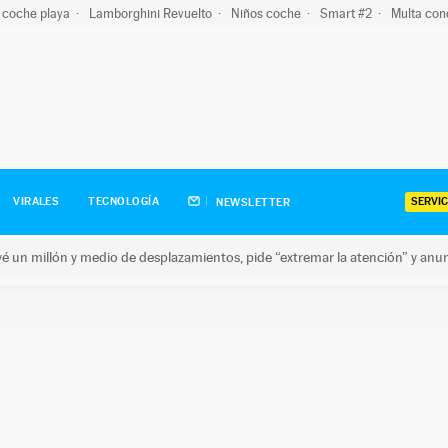
 coche playa
Lamborghini Revuelto
Niños coche
Smart #2
Multa con
SERVIC
VIRALES
TECNOLOGÍA
NEWSLETTER
revé un millón y medio de desplazamientos, pide “extremar la atención” y anu
n millón y medio de desplazamientos, pide “extremar la atención”