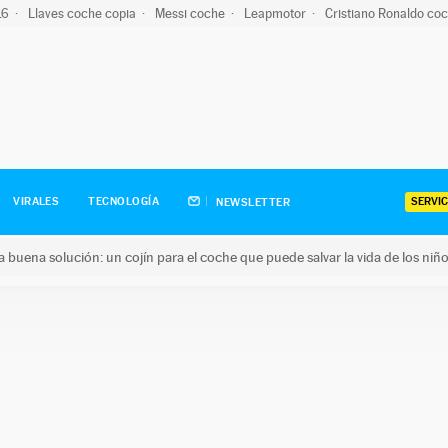
-16
Llaves coche copia
Messi coche
Leapmotor
Cristiano Ronaldo co
SERVIC
VIRALES
TECNOLOGÍA
NEWSLETTER
una buena solución: un cojín para el coche que puede salvar la vida de los niñ
ena solución: un cojín para el coche que puede salvar la vida de 