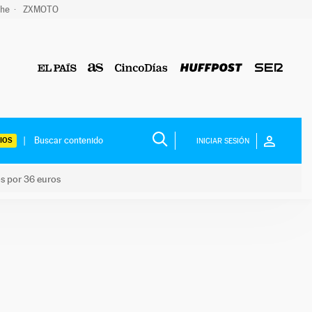
che
ZXMOTO
IOS
INICIAR SESIÓN
os por 36 euros
los niños por 36 euros