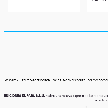
estrellas.
AVISO LEGAL
POLÍTICA DE PRIVACIDAD
CONFIGURACIÓN DE COOKIES
POLÍTICA DE COO
EDICIONES EL PAIS, S.L.U.
realiza una reserva expresa de las reproduc
a tal fin