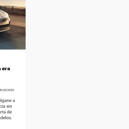
a era
6/10/2020
Mégane a
cia sin
rta de
delos.