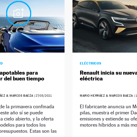
AD
ELÉCTRICOS
apotables para
Renault inicia su nuev
ar del buen tiempo
eléctrica
ÁEZ & MARCOS BAEZA
|
27/03/2021
MARIO HERRÁEZ & MARCOS BAEZA
|
1
de la primavera confinada
El fabricante anuncia un 
este año sí se puede
pilas, muestra el primer Da
 cielo abierto, y la oferta
emisiones y extiende su ofe
odelos para todos los
motores híbridos a más mo
presupuestos. Estas son las