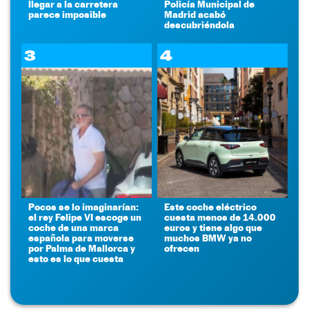
llegar a la carretera
Policía Municipal de
parece imposible
Madrid acabó
descubriéndola
3
4
Pocos se lo imaginarían:
Este coche eléctrico
el rey Felipe VI escoge un
cuesta menos de 14.000
coche de una marca
euros y tiene algo que
española para moverse
muchos BMW ya no
por Palma de Mallorca y
ofrecen
esto es lo que cuesta