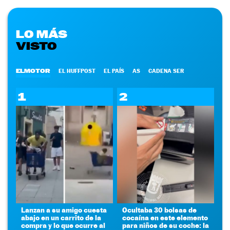
LO MÁS
VISTO
ELMOTOR
EL HUFFPOST
EL PAÍS
AS
CADENA SER
1
2
Lanzan a su amigo cuesta
Ocultaba 30 bolsas de
abajo en un carrito de la
cocaína en este elemento
compra y lo que ocurre al
para niños de su coche: la