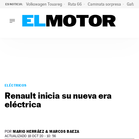
Volkswagen Touareg
Ruta 66
Caminata sorpresa
Gafas 
ES NOTICIA:
LO ÚLTIMO
Ni se te ocurra usar las gafas del eclipse al volante: el moti
LO ÚLTIMO
Ni se te ocurra usar las gafas del eclipse al volante: el motiv
ACTUALIDAD
ELÉCTRICOS
CONDUCIR
PRUEBAS
Saltar
VIRALES
al
ELÉCTRICOS
PODCAST
contenido
Renault inicia su nueva era
MOTOS
eléctrica
TECNOLOGÍA
SUPERCOCHES
MOTORTV
PREMIOS
MARIO HERRÁEZ & MARCOS BAEZA
POR
SERVICIOS
ACTUALIZADO 18 OCT 20 - 10: 56