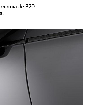
utonomía de 320
a.