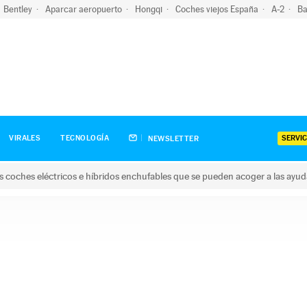
Bentley
Aparcar aeropuerto
Hongqi
Coches viejos España
A-2
Ba
SERVIC
VIRALES
TECNOLOGÍA
NEWSLETTER
s coches eléctricos e híbridos enchufables que se pueden acoger a las ayu
hes eléctricos e híbridos enchufables que se pueden acoger a la