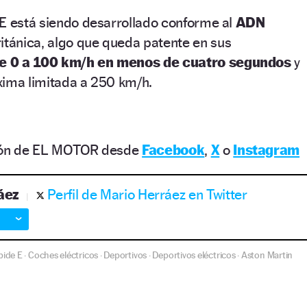
 E está siendo desarrollado conforme al
ADN
itánica, algo que queda patente en sus
e 0 a 100 km/h en menos de cuatro segundos
y
xima limitada a 250 km/h.
ción de EL MOTOR desde
Facebook
,
X
o
Instagram
áez
Perfil de Mario Herráez en Twitter
pide E
Coches eléctricos
Deportivos
Deportivos eléctricos
Aston Martin
·
·
·
·