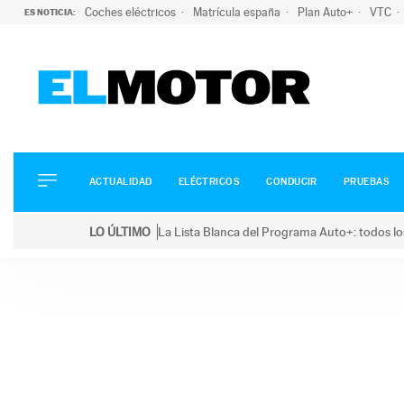
Coches eléctricos
Matrícula españa
Plan Auto+
VTC
ES NOTICIA:
ACTUALIDAD
ELÉCTRICOS
CONDUCIR
ACTUALIDAD
ELÉCTRICOS
CONDUCIR
PRUEBAS
PRUEBAS
Saltar
VIRALES
LO ÚLTIMO
La Lista Blanca del Programa Auto+: todos lo
al
PODCAST
LO ÚLTIMO
La Lista Blanca del Programa Auto+: todos los coc
contenido
MOTOS
TECNOLOGÍA
SUPERCOCHES
MOTORTV
PREMIOS
SERVICIOS