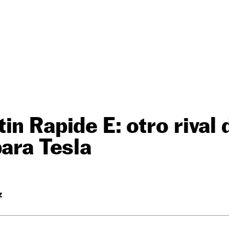
in Rapide E: otro rival 
para Tesla
Z