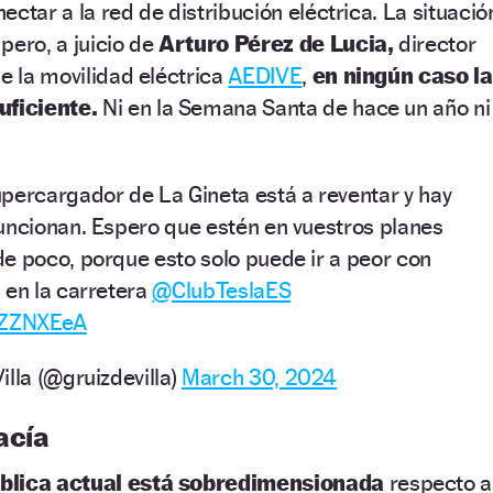
ctar a la red de distribución eléctrica. La situació
pero, a juicio de
Arturo Pérez de Lucia,
director
de la movilidad eléctrica
AEDIVE
,
en ningún caso la
uficiente.
Ni en la Semana Santa de hace un año ni
upercargador de La Gineta está a reventar y hay
uncionan. Espero que estén en vuestros planes
e poco, porque esto solo puede ir a peor con
 en la carretera
@ClubTeslaES
0SZZNXEeA
lla (@gruizdevilla)
March 30, 2024
acía
ública actual está sobredimensionada
respecto a