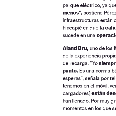
parque eléctrico, ya qu
menos”,
sostiene Pérez
infraestructuras están 
hincapié en que
la cal
sucede en una
operaci
Aland Bru,
uno de los
de la experiencia propi
de recarga. “Yo
siempre
punto.
Es una norma bás
esperas”, señala por te
tenemos en el móvil, 
cargadores]
están de
han llenado. Por muy g
momentos en los que se l