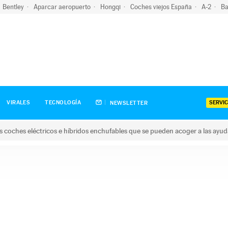
Bentley
Aparcar aeropuerto
Hongqi
Coches viejos España
A-2
Ba
SERVIC
VIRALES
TECNOLOGÍA
NEWSLETTER
s coches eléctricos e híbridos enchufables que se pueden acoger a las ayu
hes eléctricos e híbridos enchufables que se pueden acoger a la