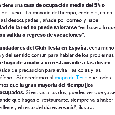
e tiene una
tasa de ocupación media del 5% o
 de Lucia. “La mayoría del tiempo, cada día, estas
casi desocupadas”, añade por correo, y hace
idad de la red no puede valorarse
“en base a lo qu
ón salida o regreso de vacaciones”.
fundadores del Club Tesla en España,
echa mano
a y del sentido común para hablar de los problemas
 huyo de acudir a un restaurante a las dos en
ica de precaución para evitar las colas y las
léfono. “Si accedemos al
mapa de Tesla
que todos
vemos que
la gran mayoría del tiempo
[los
socupados.
Si entras a las dos, puedes ver que ya s
rande que hagas el restaurante, siempre va a haber
lene y el resto del día esté vacío”, ilustra.