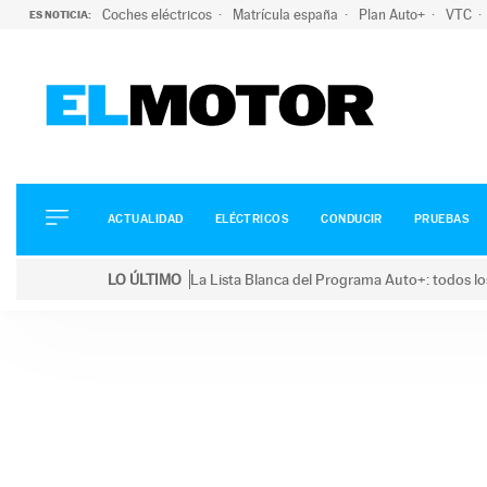
Coches eléctricos
Matrícula españa
Plan Auto+
VTC
ES NOTICIA:
ACTUALIDAD
ELÉCTRICOS
CONDUCIR
ACTUALIDAD
ELÉCTRICOS
CONDUCIR
PRUEBAS
PRUEBAS
Saltar
VIRALES
LO ÚLTIMO
La Lista Blanca del Programa Auto+: todos lo
al
PODCAST
LO ÚLTIMO
La Lista Blanca del Programa Auto+: todos los coc
contenido
MOTOS
TECNOLOGÍA
SUPERCOCHES
MOTORTV
PREMIOS
SERVICIOS