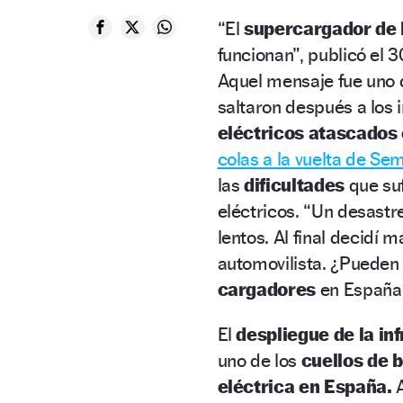
“El
supercargador de L
funcionan”, publicó el
Aquel mensaje fue uno d
saltaron después a los 
eléctricos atascados 
colas a la vuelta de S
las
dificultades
que suf
eléctricos. “Un desastr
lentos. Al final decidí
automovilista. ¿Pueden
cargadores
en Españ
El
despliegue de la in
uno de los
cuellos de b
eléctrica en España.
A