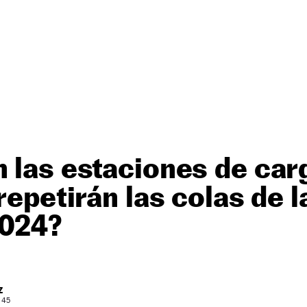
 las estaciones de car
 repetirán las colas de
2024?
Z
: 45