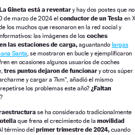
a Gineta está a reventar
y hay dos postes que no
 30 de marzo de 2024 el
conductor de un Tesla
en X
e los muchos que resonaron en la red social y
informativos: las imágenes de los
coches
en las estaciones de carga,
aguantando
largas
emana Santa
, se mostraron en bucle y ejemplificaron
ren en ocasiones algunos usuarios de coches
e,
tres puntos dejaron de funcionar
y otros súper
 marcharme y cargar a 7km”, añadió el mismo
 repetirse los problemas este año?
¿Faltan
a?
fraestructura
se ha considerado tradicionalmente
otella
que frena el crecimiento de la
movilidad
l término del
primer trimestre de 2024,
cuando