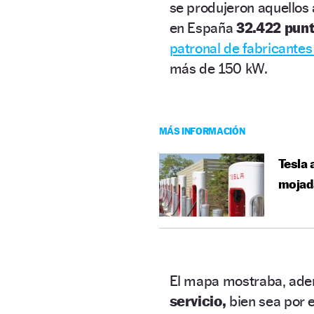
se produjeron aquellos
en España
32.422 pun
patronal de fabricante
más de 150 kW.
MÁS INFORMACIÓN
Tesla 
mojada
El mapa mostraba, ad
servicio,
bien sea por 