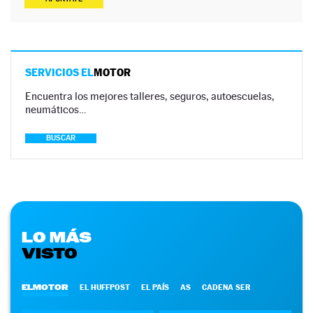
SERVICIOS EL
MOTOR
Encuentra los mejores talleres, seguros, autoescuelas,
neumáticos…
BUSCAR
LO MÁS
VISTO
ELMOTOR
EL HUFFPOST
EL PAÍS
AS
CADENA SER