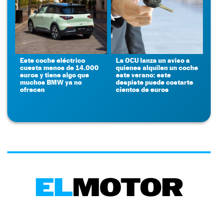
Este coche eléctrico
La OCU lanza un aviso a
cuesta menos de 14.000
quienes alquilen un coche
euros y tiene algo que
este verano: este
muchos BMW ya no
despiste puede costarte
ofrecen
cientos de euros