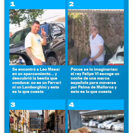
1
2
Se encontró a Leo Messi
Pocos se lo imaginarían:
en un aparcamiento... y
el rey Felipe VI escoge un
descubrió la bestia que
coche de una marca
conduce: no es un Ferrari
española para moverse
ni un Lamborghini y esto
por Palma de Mallorca y
es lo que cuesta
esto es lo que cuesta
3
4