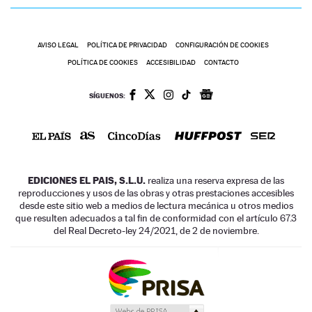
AVISO LEGAL
POLÍTICA DE PRIVACIDAD
CONFIGURACIÓN DE COOKIES
POLÍTICA DE COOKIES
ACCESIBILIDAD
CONTACTO
SÍGUENOS:
EDICIONES EL PAIS, S.L.U.
realiza una reserva expresa de las
reproducciones y usos de las obras y otras prestaciones accesibles
desde este sitio web a medios de lectura mecánica u otros medios
que resulten adecuados a tal fin de conformidad con el artículo 67.3
del Real Decreto-ley 24/2021, de 2 de noviembre.