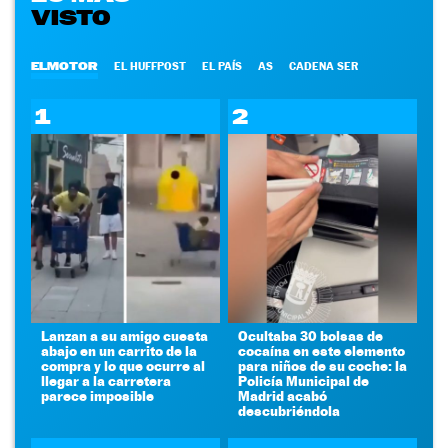
VISTO
ELMOTOR
EL HUFFPOST
EL PAÍS
AS
CADENA SER
1
2
Lanzan a su amigo cuesta
Ocultaba 30 bolsas de
abajo en un carrito de la
cocaína en este elemento
compra y lo que ocurre al
para niños de su coche: la
llegar a la carretera
Policía Municipal de
parece imposible
Madrid acabó
descubriéndola