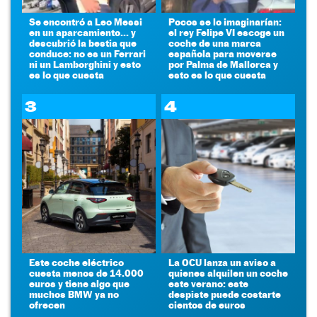
Se encontró a Leo Messi
Pocos se lo imaginarían:
en un aparcamiento... y
el rey Felipe VI escoge un
descubrió la bestia que
coche de una marca
conduce: no es un Ferrari
española para moverse
ni un Lamborghini y esto
por Palma de Mallorca y
es lo que cuesta
esto es lo que cuesta
3
4
Este coche eléctrico
La OCU lanza un aviso a
cuesta menos de 14.000
quienes alquilen un coche
euros y tiene algo que
este verano: este
muchos BMW ya no
despiste puede costarte
ofrecen
cientos de euros