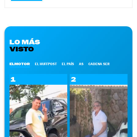
LO MÁS
VISTO
ELMOTOR
EL HUFFPOST
EL PAÍS
AS
CADENA SER
1
2