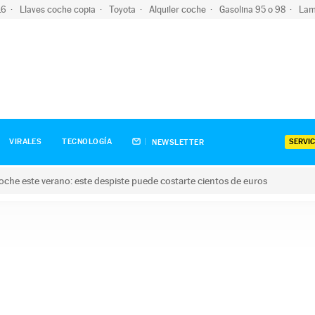
-16
Llaves coche copia
Toyota
Alquiler coche
Gasolina 95 o 98
Lam
SERVIC
VIRALES
TECNOLOGÍA
NEWSLETTER
oche este verano: este despiste puede costarte cientos de euros
este verano: este despiste puede costarte cientos de euros