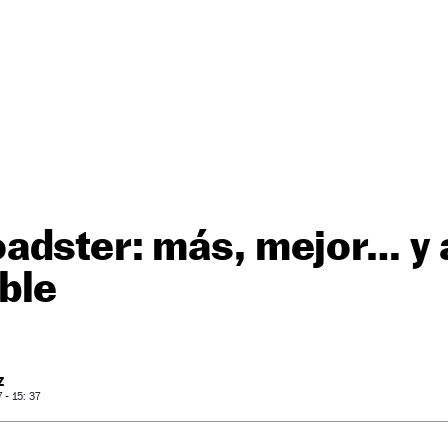
adster: más, mejor… y
ble
Z
- 15: 37