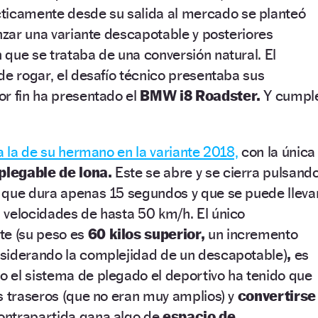
ticamente desde su salida al mercado se planteó
anzar una variante descapotable y posteriores
que se trataba de una conversión natural. El
de rogar, el desafío técnico presentaba sus
r fin ha presentado el
BMW i8 Roadster.
Y cumpl
a la de su hermano en la variante 2018,
con la única
plegable de lona.
Este se abre y se cierra pulsand
 que dura apenas 15 segundos y que se puede lleva
 velocidades de hasta 50 km/h. El único
te (su peso es
60 kilos superior,
un incremento
siderando la complejidad de un descapotable)
,
es
 el sistema de plegado el deportivo ha tenido que
s traseros (que no eran muy amplios) y
convertirse
contrapartida gana algo de
espacio de