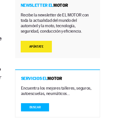
NEWSLETTER EL
MOTOR
Recibe la newsletter de EL MOTOR con
toda la actualidad del mundo del
automóvil y la moto, tecnología,
seguridad, conducción y eficiencia.
e
APÚNTATE
o
r
SERVICIOS EL
MOTOR
Encuentra los mejores talleres, seguros,
autoescuelas, neumáticos…
BUSCAR