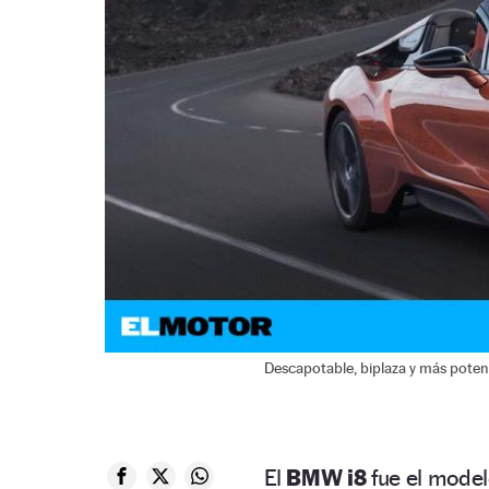
Descapotable, biplaza y más poten
El
BMW i8
fue el modelo