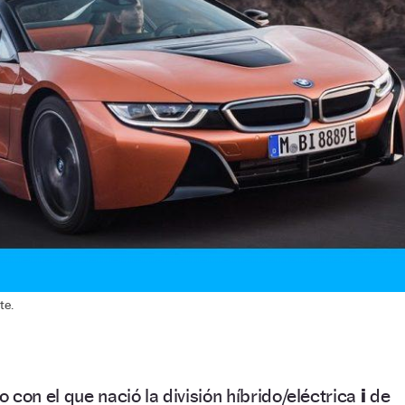
te.
 con el que nació la división híbrido/eléctrica
i
de