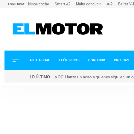
Niños coche
Smart #2
Multa conducir
A-2
Baliza V
ES NOTICIA:
ACTUALIDAD
ELÉCTRICOS
CONDUCIR
ACTUALIDAD
ELÉCTRICOS
CONDUCIR
PRUEBAS
PRUEBAS
Saltar
VIRALES
LO ÚLTIMO
La OCU lanza un aviso a quienes alquilen un c
al
PODCAST
LO ÚLTIMO
La OCU lanza un aviso a quienes alquilen un coche 
contenido
MOTOS
TECNOLOGÍA
SUPERCOCHES
MOTORTV
PREMIOS
SERVICIOS