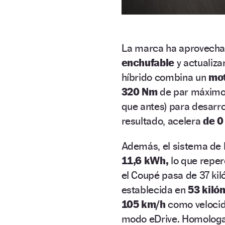
La marca ha aprovecha
enchufable
y actualiza
híbrido combina un
mot
320 Nm
de par máximo,
que antes) para desarro
resultado, acelera
de 0
Además, el sistema de 
11,6 kWh,
lo que reper
el Coupé pasa de 37 ki
establecida en
53 kiló
105 km/h
como velocida
modo eDrive. Homolog