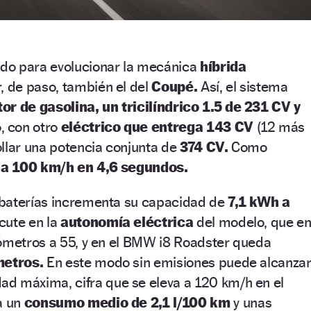
do para evolucionar la mecánica
híbrida
r, de paso, también el del
Coupé.
Así, el sistema
or de gasolina, un tricilíndrico 1.5 de 231 CV y
 con otro
eléctrico que entrega 143 CV
(12 más
llar una potencia conjunta de
374 CV.
Como
 a 100 km/h en 4,6 segundos.
baterías incrementa su capacidad de
7,1 kWh a
cute en la
autonomía eléctrica
del modelo, que e
lómetros a 55, y en el BMW i8 Roadster queda
metros.
En este modo sin emisiones puede alcanza
d máxima, cifra que se eleva a 120 km/h en el
a un
consumo medio de 2,1 l/100 km
y unas