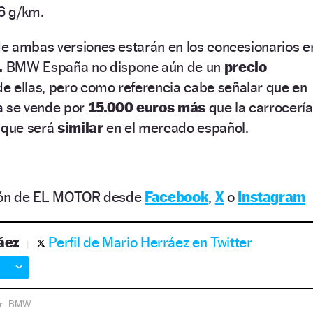
6 g/km.
e ambas versiones estarán en los concesionarios e
.
BMW España no dispone aún de un
precio
e ellas, pero como referencia cabe señalar que en
a se vende por
15.000 euros más
que la carrocería
a que será
similar
en el mercado español.
ción de EL MOTOR desde
Facebook
,
X
o
Instagram
áez
Perfil de Mario Herráez en Twitter
r
BMW
·