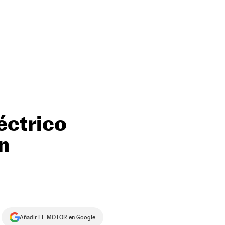
éctrico
n
Añadir EL MOTOR en Google