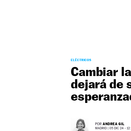
NEWSLETTER
SÍGUENOS
ELÉCTRICOS
Cambiar la
dejará de 
esperanza
ANDREA GIL
POR
MADRID |
05 DIC 24 - 12: