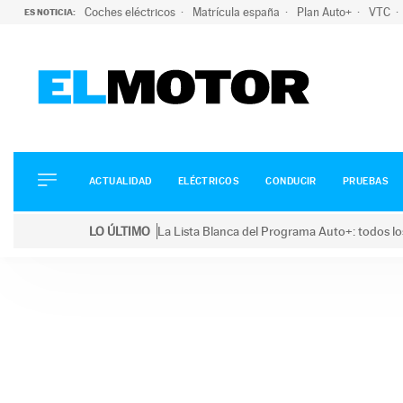
Coches eléctricos
Matrícula españa
Plan Auto+
VTC
ES NOTICIA:
ACTUALIDAD
ELÉCTRICOS
CONDUCIR
ACTUALIDAD
ELÉCTRICOS
CONDUCIR
PRUEBAS
PRUEBAS
Saltar
VIRALES
LO ÚLTIMO
La Lista Blanca del Programa Auto+: todos lo
al
PODCAST
LO ÚLTIMO
La Lista Blanca del Programa Auto+: todos los coc
contenido
MOTOS
TECNOLOGÍA
SUPERCOCHES
MOTORTV
PREMIOS
SERVICIOS