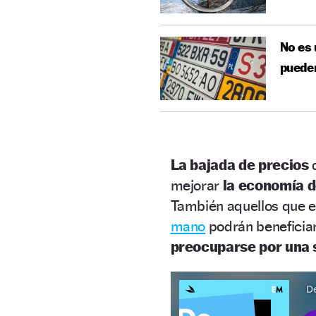
No es 
pueden
La bajada de precios
d
mejorar
la economía d
También aquellos que e
mano
podrán beneficiars
preocuparse por una 