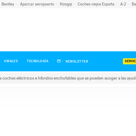
Bentley
Aparcar aeropuerto
Hongqi
Coches viejos España
A-2
Ba
SERVIC
VIRALES
TECNOLOGÍA
NEWSLETTER
s coches eléctricos e híbridos enchufables que se pueden acoger a las ayu
hes eléctricos e híbridos enchufables que se pueden acoger a la