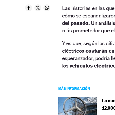
Las historias en las qu
cómo se escandalizaron 
del pasado.
Un análisi
más prometedor que el 
Y es que, según las cifr
eléctricos
costarán en
esperanzador, podría l
los
vehículos eléctric
MÁS INFORMACIÓN
La nu
12.00