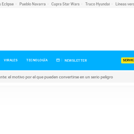
s Eclipse
Pueblo Navarra
Cupra Star Wars
Truco Hyundai
Líneas ver
SERVIC
VIRALES
TECNOLOGÍA
NEWSLETTER
olante: el motivo por el que pueden convertirse en un serio peligro
e: el motivo por el que pueden convertirse en un serio peligro