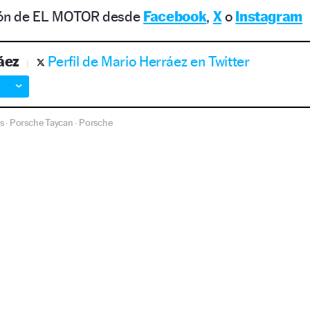
ción de EL MOTOR desde
Facebook
,
X
o
Instagram
áez
Perfil de Mario Herráez en Twitter
s
Porsche Taycan
Porsche
·
·