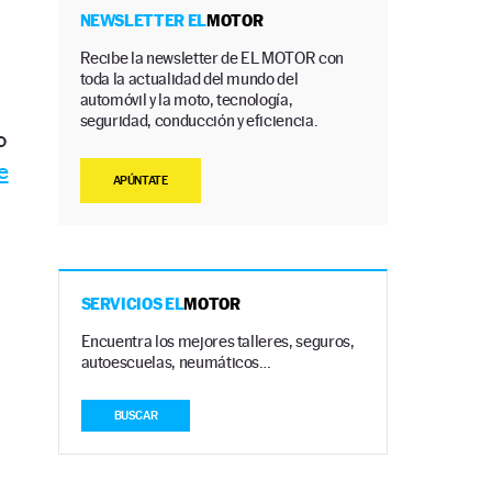
a
NEWSLETTER EL
MOTOR
Recibe la newsletter de EL MOTOR con
toda la actualidad del mundo del
automóvil y la moto, tecnología,
seguridad, conducción y eficiencia.
o
e
APÚNTATE
SERVICIOS EL
MOTOR
Encuentra los mejores talleres, seguros,
autoescuelas, neumáticos…
BUSCAR