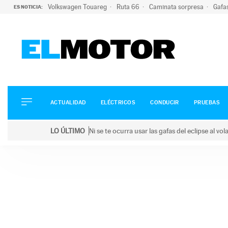
Volkswagen Touareg
Ruta 66
Caminata sorpresa
Gafa
ES NOTICIA:
ACTUALIDAD
ELÉCTRICOS
CONDUCIR
ACTUALIDAD
ELÉCTRICOS
CONDUCIR
PRUEBAS
PRUEBAS
Saltar
VIRALES
LO ÚLTIMO
Ni se te ocurra usar las gafas del eclipse al v
al
PODCAST
LO ÚLTIMO
Ni se te ocurra usar las gafas del eclipse al volant
contenido
MOTOS
TECNOLOGÍA
SUPERCOCHES
MOTORTV
PREMIOS
SERVICIOS