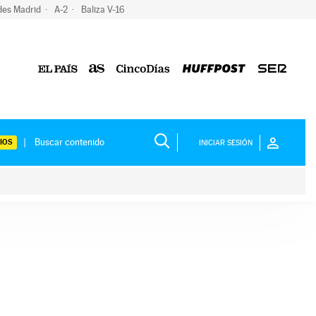
des Madrid
A-2
Baliza V-16
IOS
INICIAR SESIÓN