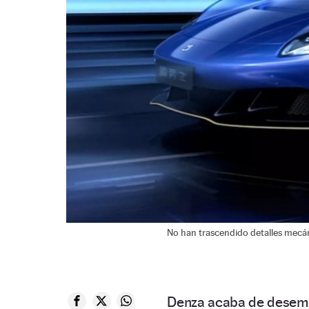
No han trascendido detalles mecán
Denza acaba de desemb