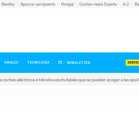
Bentley
Aparcar aeropuerto
Hongqi
Coches viejos España
A-2
Ba
SERVIC
VIRALES
TECNOLOGÍA
NEWSLETTER
s coches eléctricos e híbridos enchufables que se pueden acoger a las ayu
hes eléctricos e híbridos enchufables que se pueden acoger a la