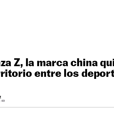
za Z, la marca china qu
ritorio entre los depor
Z
: 49