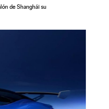
alón de Shanghái su