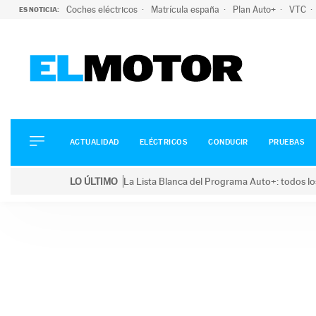
Coches eléctricos
Matrícula españa
Plan Auto+
VTC
ES NOTICIA:
ACTUALIDAD
ELÉCTRICOS
CONDUCIR
ACTUALIDAD
ELÉCTRICOS
CONDUCIR
PRUEBAS
PRUEBAS
Saltar
VIRALES
LO ÚLTIMO
La Lista Blanca del Programa Auto+: todos lo
al
PODCAST
LO ÚLTIMO
La Lista Blanca del Programa Auto+: todos los coc
contenido
MOTOS
TECNOLOGÍA
SUPERCOCHES
MOTORTV
PREMIOS
SERVICIOS