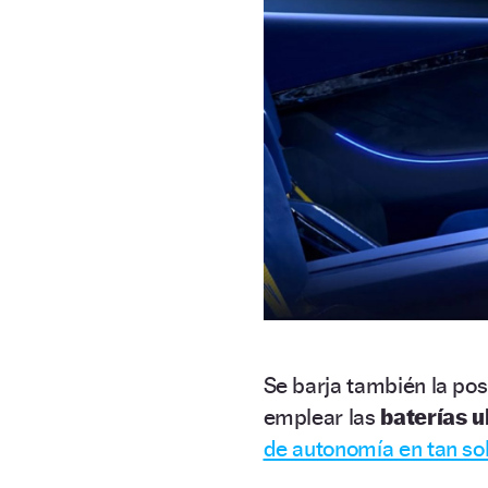
Se barja también la pos
emplear las
baterías u
de autonomía en tan so