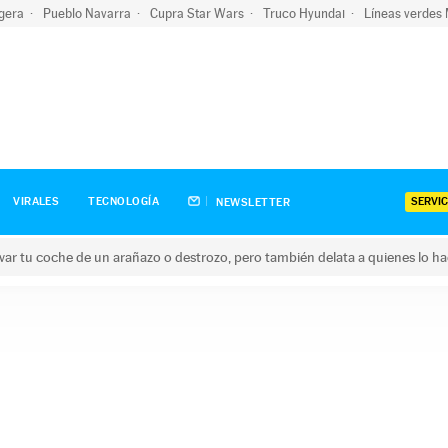
igera
Pueblo Navarra
Cupra Star Wars
Truco Hyundai
Líneas verdes
SERVIC
VIRALES
TECNOLOGÍA
NEWSLETTER
ar tu coche de un arañazo o destrozo, pero también delata a quienes lo h
 coche de un arañazo o destrozo, pero también delata a quienes 