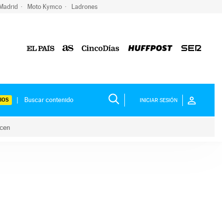
 Madrid
Moto Kymco
Ladrones
IOS
INICIAR SESIÓN
acen
lo hacen