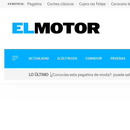
Pegatina
Coches clásicos
Cupra rey Felipe
Caravana l
ES NOTICIA:
ACTUALIDAD
ELÉCTRICOS
CONDUCIR
ACTUALIDAD
ELÉCTRICOS
CONDUCIR
PRUEBAS
PRUEBAS
Saltar
VIRALES
LO ÚLTIMO
¿Conocías esta pegatina de moda?: puede salv
al
PODCAST
LO ÚLTIMO
¿Conocías esta pegatina de moda?: puede salvar tu
contenido
MOTOS
TECNOLOGÍA
SUPERCOCHES
MOTORTV
PREMIOS
SERVICIOS