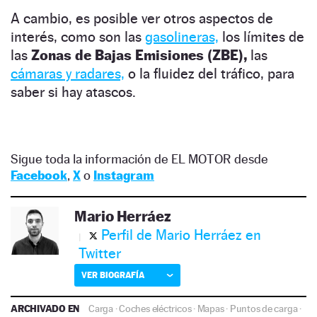
A cambio, es posible ver otros aspectos de
interés, como son las
gasolineras,
los límites de
las
Zonas de Bajas Emisiones (ZBE),
las
cámaras y radares,
o la fluidez del tráfico, para
saber si hay atascos.
Sigue toda la información de EL MOTOR desde
Facebook
,
X
o
Instagram
Mario Herráez
Perfil de Mario Herráez en
Twitter
VER BIOGRAFÍA
ARCHIVADO EN
Carga
·
Coches eléctricos
·
Mapas
·
Puntos de carga
·