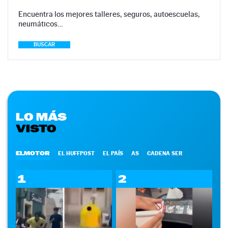
Encuentra los mejores talleres, seguros, autoescuelas,
neumáticos…
BUSCAR
LO MÁS
VISTO
ELMOTOR
EL HUFFPOST
EL PAÍS
AS
CADENA SER
1
2