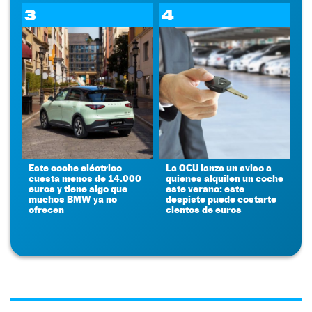
3
4
Este coche eléctrico
La OCU lanza un aviso a
cuesta menos de 14.000
quienes alquilen un coche
euros y tiene algo que
este verano: este
muchos BMW ya no
despiste puede costarte
ofrecen
cientos de euros