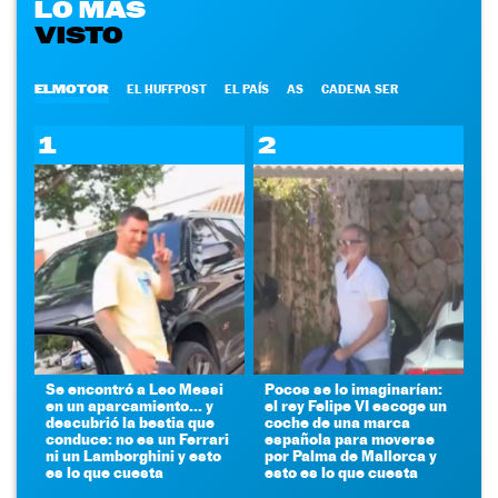
LO MÁS
VISTO
ELMOTOR
EL HUFFPOST
EL PAÍS
AS
CADENA SER
1
2
Se encontró a Leo Messi
Pocos se lo imaginarían:
en un aparcamiento... y
el rey Felipe VI escoge un
descubrió la bestia que
coche de una marca
conduce: no es un Ferrari
española para moverse
ni un Lamborghini y esto
por Palma de Mallorca y
es lo que cuesta
esto es lo que cuesta