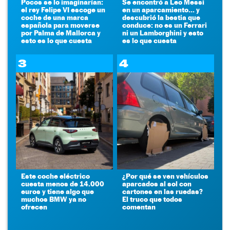
Pocos se lo imaginarían:
Se encontró a Leo Messi
el rey Felipe VI escoge un
en un aparcamiento... y
coche de una marca
descubrió la bestia que
española para moverse
conduce: no es un Ferrari
por Palma de Mallorca y
ni un Lamborghini y esto
esto es lo que cuesta
es lo que cuesta
3
4
Este coche eléctrico
¿Por qué se ven vehículos
cuesta menos de 14.000
aparcados al sol con
euros y tiene algo que
cartones en las ruedas?
muchos BMW ya no
El truco que todos
ofrecen
comentan