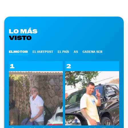
LO MÁS
VISTO
ELMOTOR
EL HUFFPOST
EL PAÍS
AS
CADENA SER
1
2