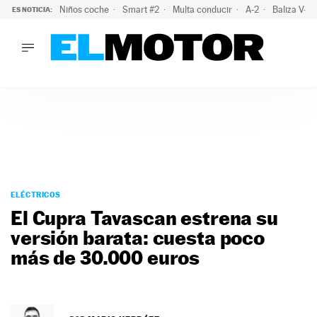
Niños coche
Smart #2
Multa conducir
A-2
Baliza V-1
ES NOTICIA:
LO ÚLTIMO
La policía advierte de este peligro y esta es una buena soluc
LO ÚLTIMO
La policía advierte de este peligro y esta es una buena soluci
ACTUALIDAD
ELÉCTRICOS
CONDUCIR
PRUEBAS
Saltar
VIRALES
al
ELÉCTRICOS
PODCAST
contenido
El Cupra Tavascan estrena su
MOTOS
versión barata: cuesta poco
TECNOLOGÍA
más de 30.000 euros
SUPERCOCHES
MOTORTV
PREMIOS
SERVICIOS