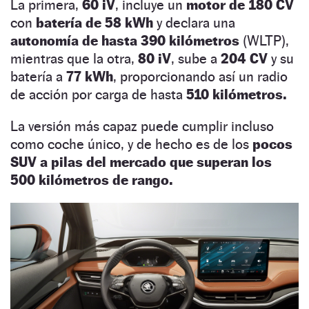
La primera,
60 iV
, incluye un
motor de 180 CV
con
batería de 58 kWh
y declara una
autonomía de hasta 390 kilómetros
(WLTP),
mientras que la otra,
80 iV
, sube a
204 CV
y su
batería a
77 kWh
, proporcionando así un radio
de acción por carga de hasta
510 kilómetros.
La versión más capaz puede cumplir incluso
como coche único, y de hecho es de los
pocos
SUV a pilas del mercado que superan los
500 kilómetros de rango.