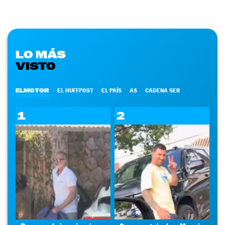
LO MÁS
VISTO
ELMOTOR
EL HUFFPOST
EL PAÍS
AS
CADENA SER
1
2