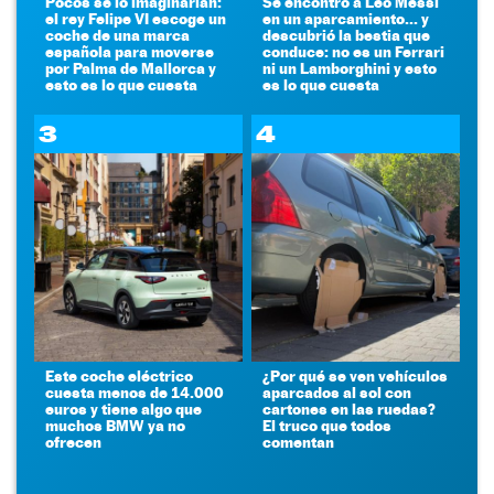
Pocos se lo imaginarían:
Se encontró a Leo Messi
el rey Felipe VI escoge un
en un aparcamiento... y
coche de una marca
descubrió la bestia que
española para moverse
conduce: no es un Ferrari
por Palma de Mallorca y
ni un Lamborghini y esto
esto es lo que cuesta
es lo que cuesta
3
4
Este coche eléctrico
¿Por qué se ven vehículos
cuesta menos de 14.000
aparcados al sol con
euros y tiene algo que
cartones en las ruedas?
muchos BMW ya no
El truco que todos
ofrecen
comentan