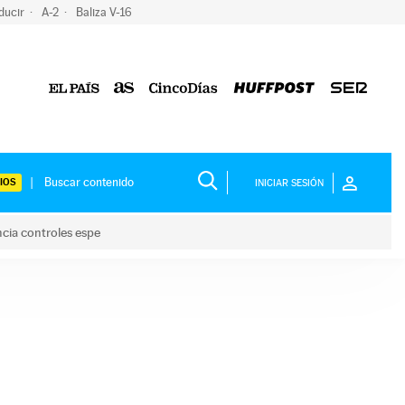
ducir
A-2
Baliza V-16
IOS
INICIAR SESIÓN
ncia controles espe
 y anuncia controles espe