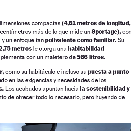
dimensiones compactas
(4,61 metros de longitud,
 centímetros más de lo que mide un
Sportage),
co
d y un enfoque tan
polivalente como familiar.
Su
2,75 metros
le otorga una
habitabilidad
mplementa con un maletero de
566 litros.
r,
como su habitáculo e incluso su
puesta a punto
do en las exigencias y necesidades de los
s.
Los acabados apuntan hacia
la sostenibilidad y
nto de ofrecer todo lo necesario, pero huyendo de