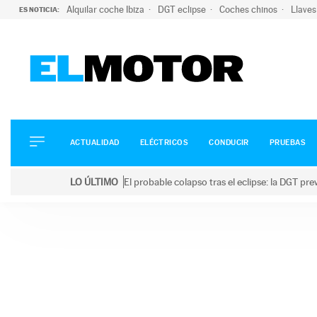
Alquilar coche Ibiza
DGT eclipse
Coches chinos
Llaves
ES NOTICIA:
ACTUALIDAD
ELÉCTRICOS
CONDUCIR
ACTUALIDAD
ELÉCTRICOS
CONDUCIR
PRUEBAS
PRUEBAS
Saltar
VIRALES
LO ÚLTIMO
El probable colapso tras el eclipse: la DGT p
al
PODCAST
LO ÚLTIMO
El probable colapso tras el eclipse: la DGT prevé u
contenido
MOTOS
TECNOLOGÍA
SUPERCOCHES
MOTORTV
PREMIOS
SERVICIOS