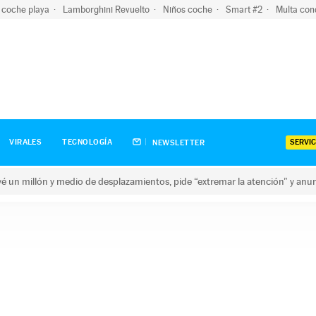
 coche playa
Lamborghini Revuelto
Niños coche
Smart #2
Multa con
SERVIC
VIRALES
TECNOLOGÍA
NEWSLETTER
revé un millón y medio de desplazamientos, pide “extremar la atención” y anu
n millón y medio de desplazamientos, pide “extremar la atención”