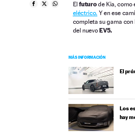
El
futuro
de Kia, como e
eléctrico.
Y en ese cami
completa su gama con l
del nuevo
EV5.
MÁS INFORMACIÓN
El pró
Los es
hay m