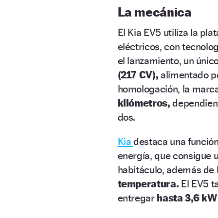
La mecánica
El Kia EV5 utiliza la pl
eléctricos, con tecnolo
el lanzamiento, un únic
(217 CV),
alimentado p
homologación, la marca
kilómetros,
dependiend
dos.
Kia
destaca una funció
energía, que consigue
habitáculo, además de 
temperatura.
El EV5 t
entregar
hasta 3,6 kW