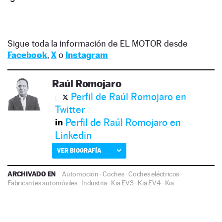
Sigue toda la información de EL MOTOR desde
Facebook
,
X
o
Instagram
Raúl Romojaro
Perfil de Raúl Romojaro en
Twitter
Perfil de Raúl Romojaro en
Linkedin
VER BIOGRAFÍA
ARCHIVADO EN
Automoción
·
Coches
·
Coches eléctricos
·
Fabricantes automóviles
·
Industria
·
Kia EV3
·
Kia EV4
·
Kia