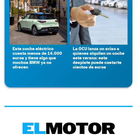
Este coche eléctrico
La OCU lanza un aviso a
cuesta menos de 14.000
quienes alquilen un coche
euros y tiene algo que
este verano: este
muchos BMW ya no
despiste puede costarte
ofrecen
cientos de euros