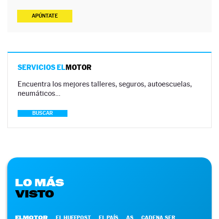
APÚNTATE
SERVICIOS EL
MOTOR
Encuentra los mejores talleres, seguros, autoescuelas,
neumáticos…
BUSCAR
LO MÁS
VISTO
ELMOTOR
EL HUFFPOST
EL PAÍS
AS
CADENA SER