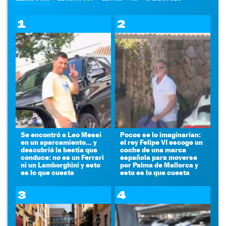
1
2
Se encontró a Leo Messi
Pocos se lo imaginarían:
en un aparcamiento... y
el rey Felipe VI escoge un
descubrió la bestia que
coche de una marca
conduce: no es un Ferrari
española para moverse
ni un Lamborghini y esto
por Palma de Mallorca y
es lo que cuesta
esto es lo que cuesta
3
4