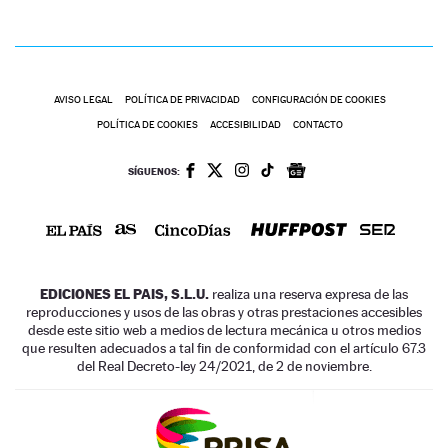
AVISO LEGAL
POLÍTICA DE PRIVACIDAD
CONFIGURACIÓN DE COOKIES
POLÍTICA DE COOKIES
ACCESIBILIDAD
CONTACTO
SÍGUENOS:
EDICIONES EL PAIS, S.L.U.
realiza una reserva expresa de las
reproducciones y usos de las obras y otras prestaciones accesibles
desde este sitio web a medios de lectura mecánica u otros medios
que resulten adecuados a tal fin de conformidad con el artículo 67.3
del Real Decreto-ley 24/2021, de 2 de noviembre.