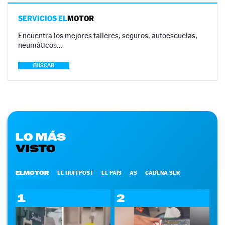
SERVICIOS EL
MOTOR
Encuentra los mejores talleres, seguros, autoescuelas,
neumáticos…
BUSCAR
LO MÁS
VISTO
ELMOTOR
EL HUFFPOST
EL PAÍS
AS
CADENA SER
1
2