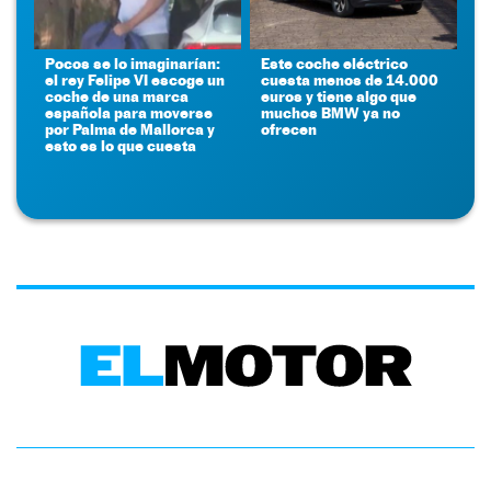
Pocos se lo imaginarían:
Este coche eléctrico
el rey Felipe VI escoge un
cuesta menos de 14.000
coche de una marca
euros y tiene algo que
española para moverse
muchos BMW ya no
por Palma de Mallorca y
ofrecen
esto es lo que cuesta