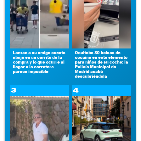
Lanzan a su amigo cuesta
Ocultaba 30 bolsas de
abajo en un carrito de la
cocaína en este elemento
compra y lo que ocurre al
para niños de su coche: la
llegar a la carretera
Policía Municipal de
parece imposible
Madrid acabó
descubriéndola
3
4