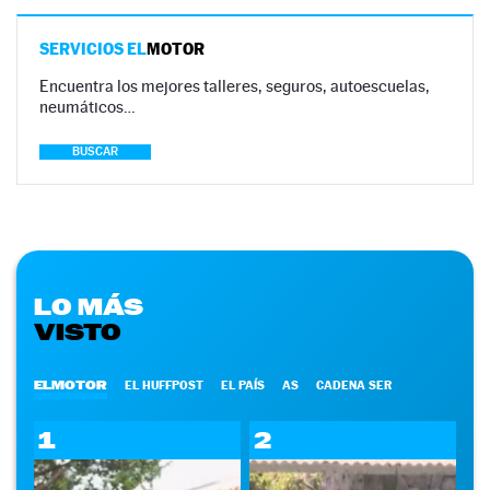
SERVICIOS EL
MOTOR
Encuentra los mejores talleres, seguros, autoescuelas,
neumáticos…
BUSCAR
LO MÁS
VISTO
ELMOTOR
EL HUFFPOST
EL PAÍS
AS
CADENA SER
1
2