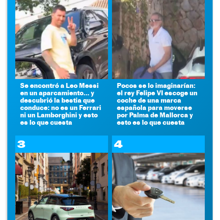
Se encontró a Leo Messi
Pocos se lo imaginarían:
en un aparcamiento... y
el rey Felipe VI escoge un
descubrió la bestia que
coche de una marca
conduce: no es un Ferrari
española para moverse
ni un Lamborghini y esto
por Palma de Mallorca y
es lo que cuesta
esto es lo que cuesta
3
4