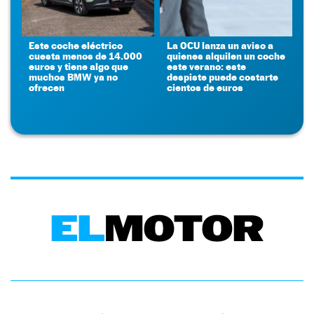
Este coche eléctrico
La OCU lanza un aviso a
cuesta menos de 14.000
quienes alquilen un coche
euros y tiene algo que
este verano: este
muchos BMW ya no
despiste puede costarte
ofrecen
cientos de euros