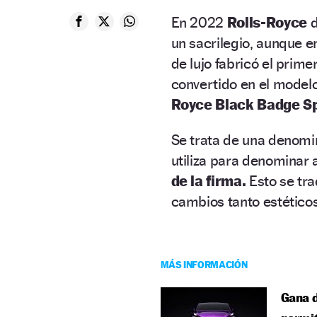
En 2022
Rolls-Royce
d
un sacrilegio, aunque en
de lujo fabricó el prime
convertido en el model
Royce Black Badge Sp
Se trata de una denomin
utiliza para denominar 
de la firma.
Esto se tr
cambios tanto estéticos
MÁS INFORMACIÓN
Gana d