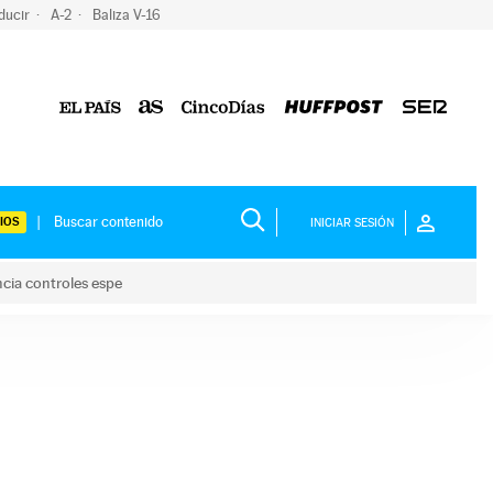
ducir
A-2
Baliza V-16
IOS
INICIAR SESIÓN
ncia controles espe
 y anuncia controles espe