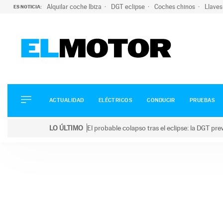
Alquilar coche Ibiza
DGT eclipse
Coches chinos
Llaves
ES NOTICIA:
ACTUALIDAD
ELÉCTRICOS
CONDUCIR
ACTUALIDAD
ELÉCTRICOS
CONDUCIR
PRUEBAS
PRUEBAS
Saltar
VIRALES
LO ÚLTIMO
El probable colapso tras el eclipse: la DGT p
al
PODCAST
LO ÚLTIMO
El probable colapso tras el eclipse: la DGT prevé u
contenido
MOTOS
TECNOLOGÍA
SUPERCOCHES
MOTORTV
PREMIOS
SERVICIOS