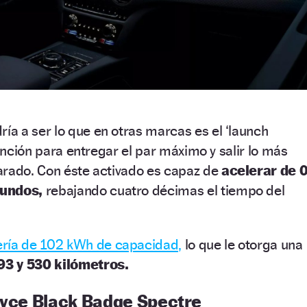
ría a ser lo que en otras marcas es el ‘launch
función para entregar el par máximo y salir lo más
arado. Con éste activado es capaz de
acelerar de 
gundos,
rebajando cuatro décimas el tiempo del
ería de 102 kWh de capacidad,
lo que le otorga una
93 y 530 kilómetros.
Royce Black Badge Spectre