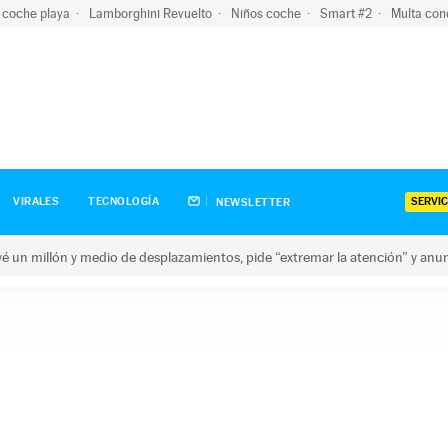
 coche playa
Lamborghini Revuelto
Niños coche
Smart #2
Multa con
SERVIC
VIRALES
TECNOLOGÍA
NEWSLETTER
revé un millón y medio de desplazamientos, pide “extremar la atención” y anu
n millón y medio de desplazamientos, pide “extremar la atención”