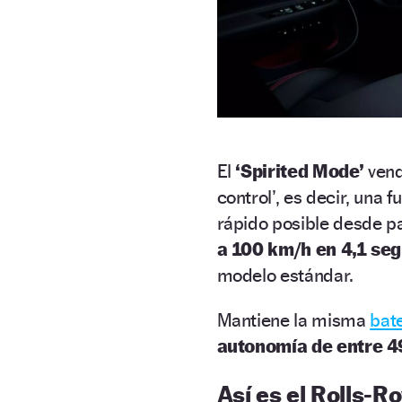
El
‘Spirited Mode’
vend
control’, es decir, una 
rápido posible desde p
a 100 km/h en 4,1 se
modelo estándar.
Mantiene la misma
bat
autonomía de entre 4
Así es el Rolls-