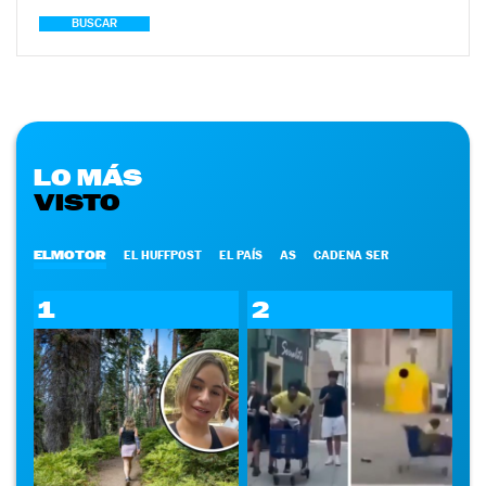
BUSCAR
LO MÁS
VISTO
ELMOTOR
EL HUFFPOST
EL PAÍS
AS
CADENA SER
1
2