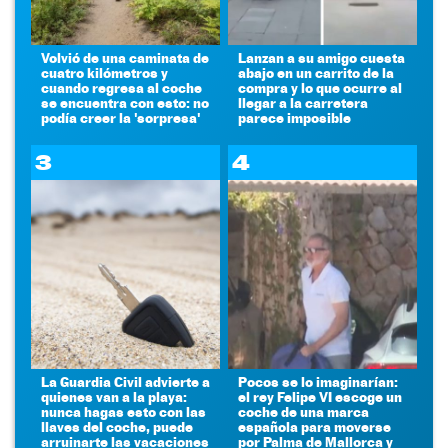
Volvió de una caminata de
Lanzan a su amigo cuesta
cuatro kilómetros y
abajo en un carrito de la
cuando regresa al coche
compra y lo que ocurre al
se encuentra con esto: no
llegar a la carretera
podía creer la 'sorpresa'
parece imposible
3
4
La Guardia Civil advierte a
Pocos se lo imaginarían:
quienes van a la playa:
el rey Felipe VI escoge un
nunca hagas esto con las
coche de una marca
llaves del coche, puede
española para moverse
arruinarte las vacaciones
por Palma de Mallorca y