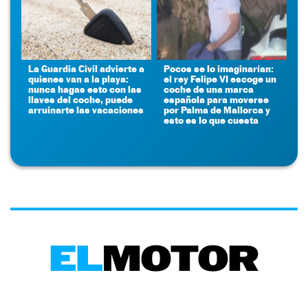
La Guardia Civil advierte a
Pocos se lo imaginarían:
quienes van a la playa:
el rey Felipe VI escoge un
nunca hagas esto con las
coche de una marca
llaves del coche, puede
española para moverse
arruinarte las vacaciones
por Palma de Mallorca y
esto es lo que cuesta