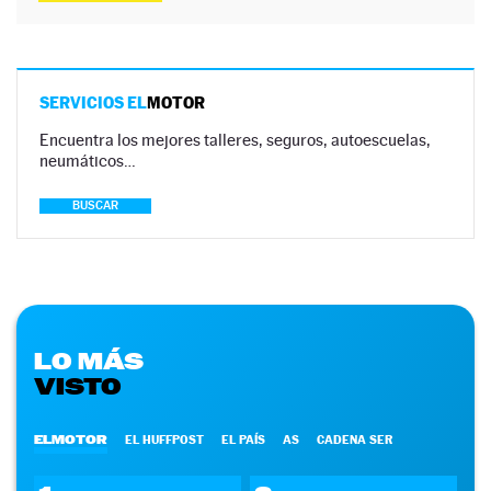
SERVICIOS EL
MOTOR
Encuentra los mejores talleres, seguros, autoescuelas,
neumáticos…
BUSCAR
LO MÁS
VISTO
ELMOTOR
EL HUFFPOST
EL PAÍS
AS
CADENA SER