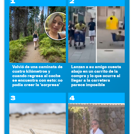
1
2
Volvió de una caminata de
Lanzan a su amigo cuesta
cuatro kilómetros y
abajo en un carrito de la
cuando regresa al coche
compra y lo que ocurre al
se encuentra con esto: no
llegar a la carretera
podía creer la 'sorpresa'
parece imposible
3
4