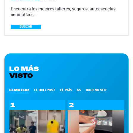
Encuentra los mejores talleres, seguros, autoescuelas,
neumáticos…
BUSCAR
LO MÁS
VISTO
ELMOTOR
EL HUFFPOST
EL PAÍS
AS
CADENA SER
1
2