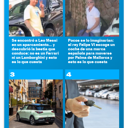
Se encontró a Leo Messi
Pocos se lo imaginarían:
en un aparcamiento... y
el rey Felipe VI escoge un
descubrió la bestia que
coche de una marca
conduce: no es un Ferrari
española para moverse
ni un Lamborghini y esto
por Palma de Mallorca y
es lo que cuesta
esto es lo que cuesta
3
4