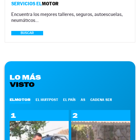
SERVICIOS EL
MOTOR
Encuentra los mejores talleres, seguros, autoescuelas,
neumáticos…
BUSCAR
LO MÁS
VISTO
ELMOTOR
EL HUFFPOST
EL PAÍS
AS
CADENA SER
1
2