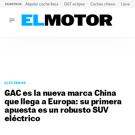
Alquilar coche Ibiza
DGT eclipse
Coches chinos
Llaves 
ES NOTICIA:
LO ÚLTIMO
Hongqi prepara su desembarco en España: SUV eléctricos c
LO ÚLTIMO
Hongqi prepara su desembarco en España: SUV eléctricos c
ACTUALIDAD
ELÉCTRICOS
CONDUCIR
PRUEBAS
Saltar
VIRALES
al
ELÉCTRICOS
PODCAST
contenido
GAC es la nueva marca China
MOTOS
que llega a Europa: su primera
TECNOLOGÍA
apuesta es un robusto SUV
SUPERCOCHES
MOTORTV
eléctrico
PREMIOS
SERVICIOS