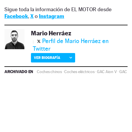
Sigue toda la información de EL MOTOR desde
Facebook
,
X
o
Instagram
Mario Herráez
Perfil de Mario Herráez en
Twitter
VER BIOGRAFÍA
ARCHIVADO EN
Coches chinos
·
Coches eléctricos
·
GAC Aion V
·
GAC