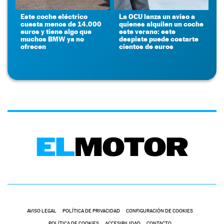
Este coche eléctrico
La OCU lanza un aviso a
cuesta menos de 14.000
quienes alquilen un coche
euros y tiene algo que
este verano: este
muchos BMW ya no
despiste puede costarte
ofrecen
cientos de euros
AVISO LEGAL
POLÍTICA DE PRIVACIDAD
CONFIGURACIÓN DE COOKIES
POLÍTICA DE COOKIES
ACCESIBILIDAD
CONTACTO