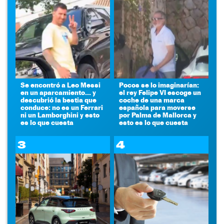
Se encontró a Leo Messi
Pocos se lo imaginarían:
en un aparcamiento... y
el rey Felipe VI escoge un
descubrió la bestia que
coche de una marca
conduce: no es un Ferrari
española para moverse
ni un Lamborghini y esto
por Palma de Mallorca y
es lo que cuesta
esto es lo que cuesta
3
4