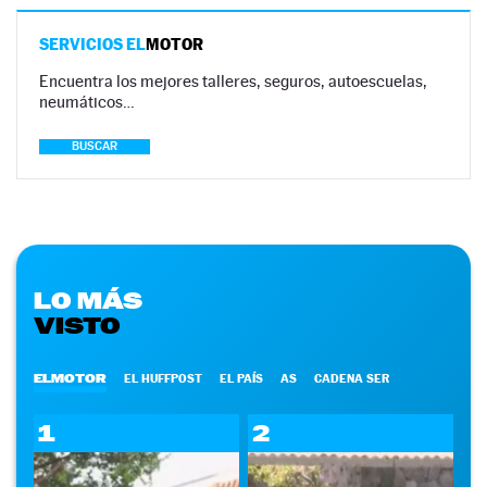
SERVICIOS EL
MOTOR
Encuentra los mejores talleres, seguros, autoescuelas,
neumáticos…
BUSCAR
LO MÁS
VISTO
ELMOTOR
EL HUFFPOST
EL PAÍS
AS
CADENA SER
1
2