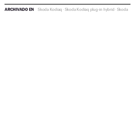
ARCHIVADO EN
Skoda Kodiaq
·
Skoda Kodiaq plug-in hybrid
·
Skoda