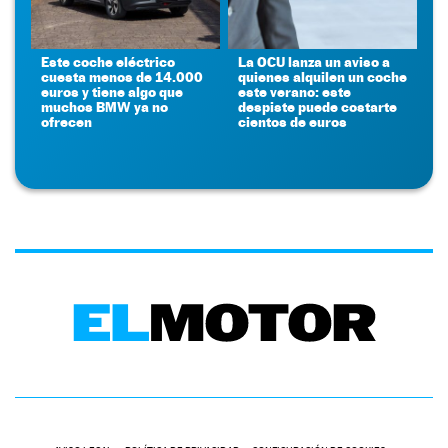
Este coche eléctrico
La OCU lanza un aviso a
cuesta menos de 14.000
quienes alquilen un coche
euros y tiene algo que
este verano: este
muchos BMW ya no
despiste puede costarte
ofrecen
cientos de euros