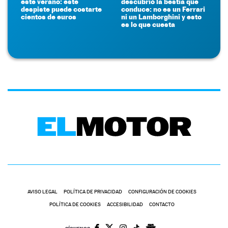
este verano: este
descubrió la bestia que
despiste puede costarte
conduce: no es un Ferrari
cientos de euros
ni un Lamborghini y esto
es lo que cuesta
AVISO LEGAL
POLÍTICA DE PRIVACIDAD
CONFIGURACIÓN DE COOKIES
POLÍTICA DE COOKIES
ACCESIBILIDAD
CONTACTO