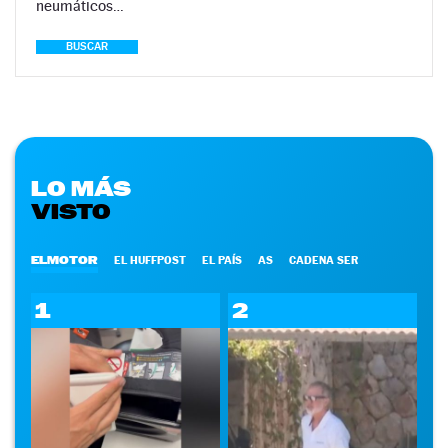
neumáticos…
BUSCAR
LO MÁS
VISTO
ELMOTOR
EL HUFFPOST
EL PAÍS
AS
CADENA SER
1
2