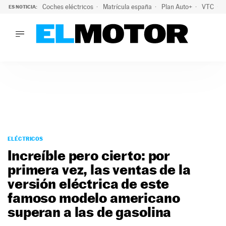
Coches eléctricos
Matrícula españa
Plan Auto+
VTC
ES NOTICIA:
LO ÚLTIMO
La Lista Blanca del Programa Auto+: todos los coches eléct
LO ÚLTIMO
La Lista Blanca del Programa Auto+: todos los coches eléctr
ACTUALIDAD
ELÉCTRICOS
CONDUCIR
PRUEBAS
Saltar
VIRALES
al
ELÉCTRICOS
PODCAST
contenido
Increíble pero cierto: por
MOTOS
primera vez, las ventas de la
TECNOLOGÍA
versión eléctrica de este
SUPERCOCHES
MOTORTV
famoso modelo americano
PREMIOS
superan a las de gasolina
SERVICIOS