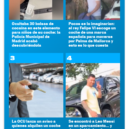
Ocultaba 30 bolsas de
Pocos se lo imaginarían:
cocaína en este elemento
el rey Felipe VI escoge un
para niños de su coche: la
coche de una marca
Policía Municipal de
española para moverse
Madrid acabó
por Palma de Mallorca y
descubriéndola
esto es lo que cuesta
3
4
La OCU lanza un aviso a
Se encontró a Leo Messi
quienes alquilen un coche
en un aparcamiento... y