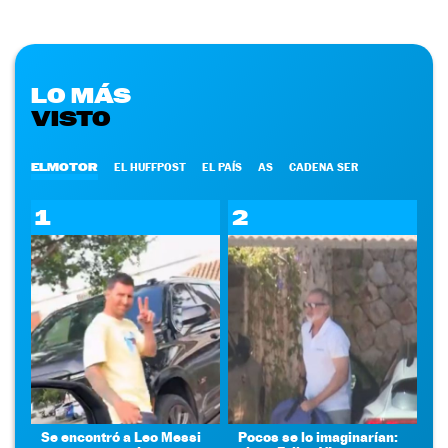
LO MÁS
VISTO
ELMOTOR
EL HUFFPOST
EL PAÍS
AS
CADENA SER
1
2
Se encontró a Leo Messi
Pocos se lo imaginarían: