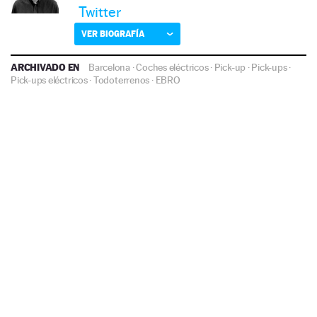
Twitter
VER BIOGRAFÍA
ARCHIVADO EN
Barcelona
·
Coches eléctricos
·
Pick-up
·
Pick-ups
·
Pick-ups eléctricos
·
Todoterrenos
·
EBRO