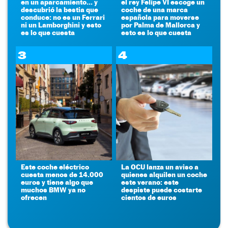
en un aparcamiento... y
el rey Felipe VI escoge un
descubrió la bestia que
coche de una marca
conduce: no es un Ferrari
española para moverse
ni un Lamborghini y esto
por Palma de Mallorca y
es lo que cuesta
esto es lo que cuesta
3
4
Este coche eléctrico
La OCU lanza un aviso a
cuesta menos de 14.000
quienes alquilen un coche
euros y tiene algo que
este verano: este
muchos BMW ya no
despiste puede costarte
ofrecen
cientos de euros