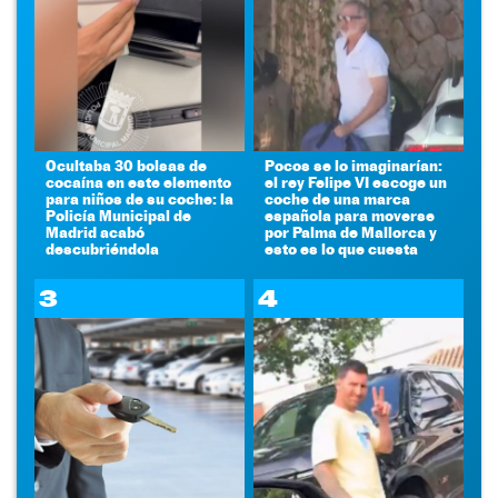
Ocultaba 30 bolsas de
Pocos se lo imaginarían:
cocaína en este elemento
el rey Felipe VI escoge un
para niños de su coche: la
coche de una marca
Policía Municipal de
española para moverse
Madrid acabó
por Palma de Mallorca y
descubriéndola
esto es lo que cuesta
3
4