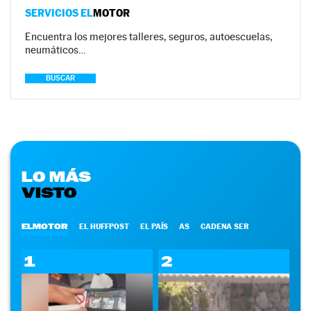
SERVICIOS EL
MOTOR
Encuentra los mejores talleres, seguros, autoescuelas,
neumáticos…
BUSCAR
LO MÁS
VISTO
ELMOTOR
EL HUFFPOST
EL PAÍS
AS
CADENA SER
1
2