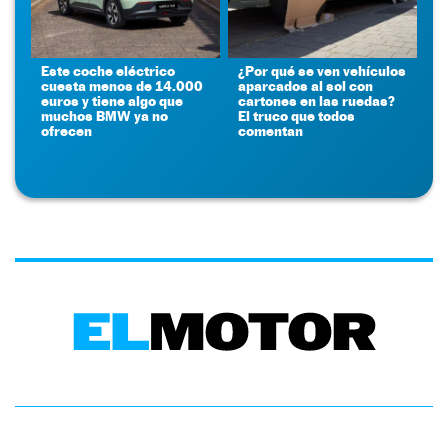
Este coche eléctrico
¿Por qué se ven vehículos
cuesta menos de 14.000
aparcados al sol con
euros y tiene algo que
cartones en las ruedas?
muchos BMW ya no
El truco que todos
ofrecen
comentan