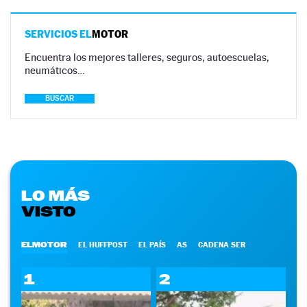
SERVICIOS EL
MOTOR
Encuentra los mejores talleres, seguros, autoescuelas,
neumáticos…
BUSCAR
LO MÁS
VISTO
ELMOTOR
EL HUFFPOST
EL PAÍS
AS
CADENA SER
1
2