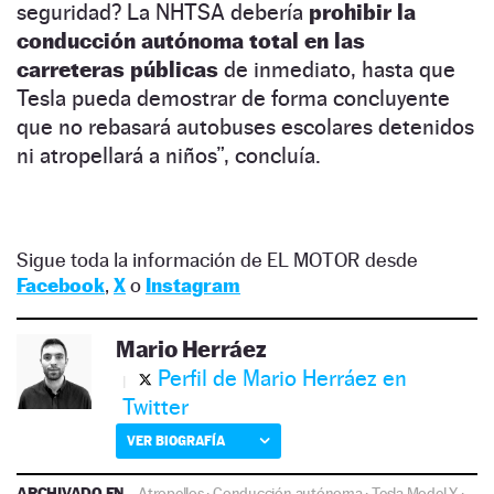
seguridad? La NHTSA debería
prohibir la
conducción autónoma total en las
carreteras públicas
de inmediato, hasta que
Tesla pueda demostrar de forma concluyente
que no rebasará autobuses escolares detenidos
ni atropellará a niños”, concluía.
Sigue toda la información de EL MOTOR desde
Facebook
,
X
o
Instagram
Mario Herráez
Perfil de Mario Herráez en
Twitter
VER BIOGRAFÍA
ARCHIVADO EN
Atropellos
·
Conducción autónoma
·
Tesla Model Y
·