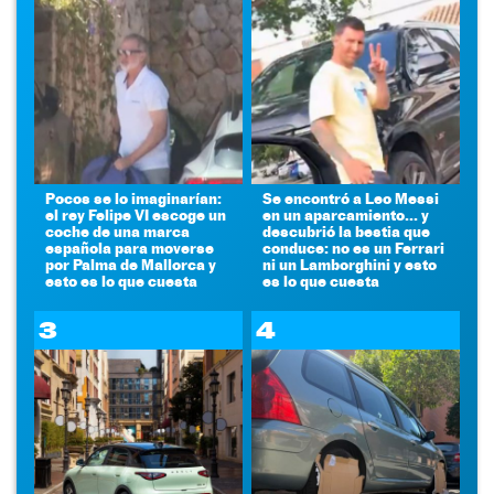
Pocos se lo imaginarían:
Se encontró a Leo Messi
el rey Felipe VI escoge un
en un aparcamiento... y
coche de una marca
descubrió la bestia que
española para moverse
conduce: no es un Ferrari
por Palma de Mallorca y
ni un Lamborghini y esto
esto es lo que cuesta
es lo que cuesta
3
4