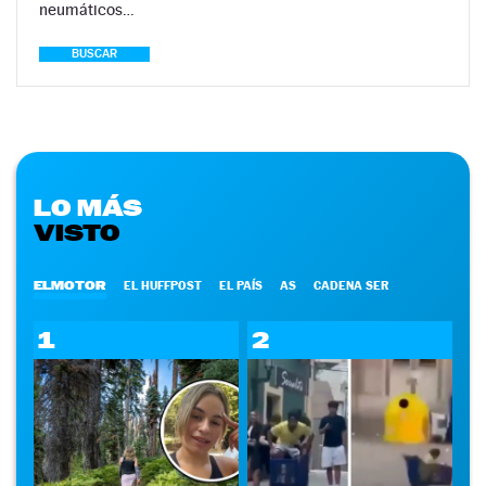
neumáticos…
BUSCAR
LO MÁS
VISTO
ELMOTOR
EL HUFFPOST
EL PAÍS
AS
CADENA SER
1
2