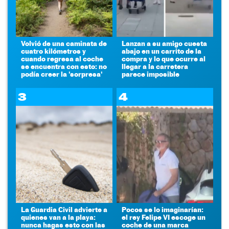
Volvió de una caminata de
Lanzan a su amigo cuesta
cuatro kilómetros y
abajo en un carrito de la
cuando regresa al coche
compra y lo que ocurre al
se encuentra con esto: no
llegar a la carretera
podía creer la 'sorpresa'
parece imposible
3
4
La Guardia Civil advierte a
Pocos se lo imaginarían:
quienes van a la playa:
el rey Felipe VI escoge un
nunca hagas esto con las
coche de una marca