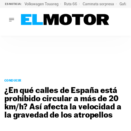
Volkswagen Touareg
Ruta 66
Caminata sorpresa
Gafas 
ES NOTICIA:
LO ÚLTIMO
Ni se te ocurra usar las gafas del eclipse al volante: el moti
LO ÚLTIMO
Ni se te ocurra usar las gafas del eclipse al volante: el motiv
ACTUALIDAD
ELÉCTRICOS
CONDUCIR
PRUEBAS
Saltar
VIRALES
al
CONDUCIR
PODCAST
contenido
¿En qué calles de España está
MOTOS
prohibido circular a más de 20
TECNOLOGÍA
km/h? Así afecta la velocidad a
SUPERCOCHES
MOTORTV
la gravedad de los atropellos
PREMIOS
SERVICIOS