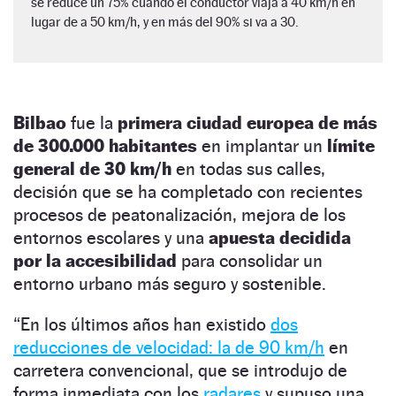
se reduce un 75% cuando el conductor viaja a 40 km/h en
lugar de a 50 km/h, y en más del 90% si va a 30.
Bilbao
fue la
primera ciudad europea de más
de 300.000 habitantes
en implantar un
límite
general de 30 km/h
en todas sus calles,
decisión que se ha completado con recientes
procesos de peatonalización, mejora de los
entornos escolares y una
apuesta decidida
por la accesibilidad
para consolidar un
entorno urbano más seguro y sostenible.
“En los últimos años han existido
dos
reducciones de velocidad: la de 90 km/h
en
carretera convencional, que se introdujo de
forma inmediata con los
radares
y supuso una