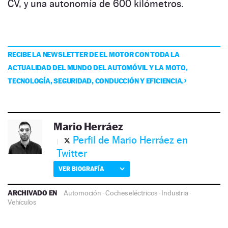
CV, y una autonomía de 600 kilómetros.
RECIBE LA NEWSLETTER DE EL MOTOR CON TODA LA
ACTUALIDAD DEL MUNDO DEL AUTOMÓVIL Y LA MOTO,
TECNOLOGÍA, SEGURIDAD, CONDUCCIÓN Y EFICIENCIA.
Mario Herráez
Perfil de Mario Herráez en
Twitter
VER BIOGRAFÍA
ARCHIVADO EN
Automoción
·
Coches eléctricos
·
Industria
·
Vehículos