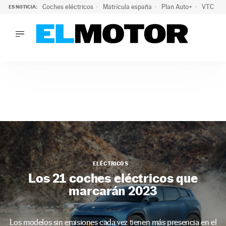
Coches eléctricos
Matrícula españa
Plan Auto+
VTC
ES NOTICIA:
LO ÚLTIMO
La Lista Blanca del Programa Auto+: todos los coches eléct
LO ÚLTIMO
La Lista Blanca del Programa Auto+: todos los coches eléctr
ACTUALIDAD
ELÉCTRICOS
CONDUCIR
PRUEBAS
Saltar
VIRALES
al
PODCAST
contenido
MOTOS
ELÉCTRICOS
TECNOLOGÍA
Los 21 coches eléctricos que
SUPERCOCHES
marcarán 2023
MOTORTV
PREMIOS
SERVICIOS
Los modelos sin emisiones cada vez tienen más presencia en el