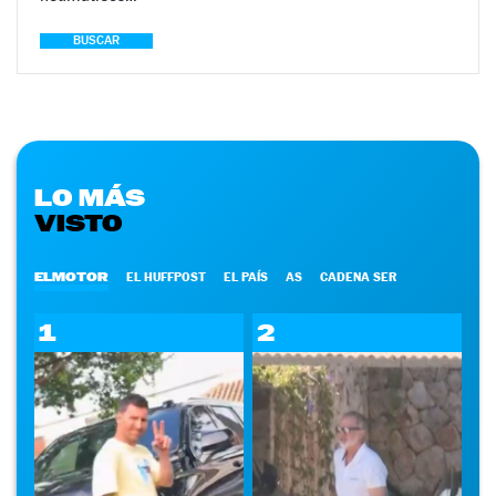
BUSCAR
LO MÁS
VISTO
ELMOTOR
EL HUFFPOST
EL PAÍS
AS
CADENA SER
1
2