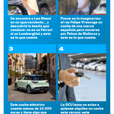
Se encontró a Leo Messi
Pocos se lo imaginarían:
en un aparcamiento... y
el rey Felipe VI escoge un
descubrió la bestia que
coche de una marca
conduce: no es un Ferrari
española para moverse
ni un Lamborghini y esto
por Palma de Mallorca y
es lo que cuesta
esto es lo que cuesta
3
4
Este coche eléctrico
La OCU lanza un aviso a
cuesta menos de 14.000
quienes alquilen un coche
euros y tiene algo que
este verano: este