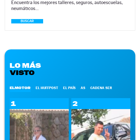
Encuentra los mejores talleres, seguros, autoescuelas,
neumáticos…
BUSCAR
LO MÁS
VISTO
ELMOTOR
EL HUFFPOST
EL PAÍS
AS
CADENA SER
1
2