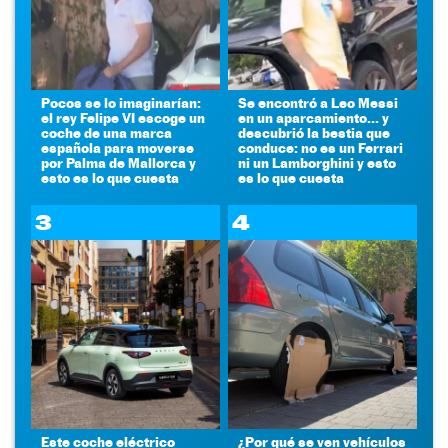
Pocos se lo imaginarían:
Se encontró a Leo Messi
el rey Felipe VI escoge un
en un aparcamiento... y
coche de una marca
descubrió la bestia que
española para moverse
conduce: no es un Ferrari
por Palma de Mallorca y
ni un Lamborghini y esto
esto es lo que cuesta
es lo que cuesta
3
4
Este coche eléctrico
¿Por qué se ven vehículos