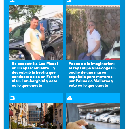
1
2
Se encontró a Leo Messi
Pocos se lo imaginarían:
en un aparcamiento... y
el rey Felipe VI escoge un
descubrió la bestia que
coche de una marca
conduce: no es un Ferrari
española para moverse
ni un Lamborghini y esto
por Palma de Mallorca y
es lo que cuesta
esto es lo que cuesta
3
4