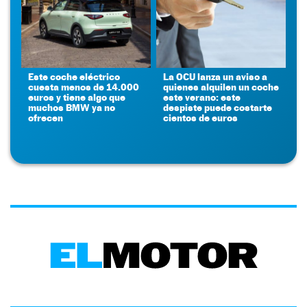
Este coche eléctrico
La OCU lanza un aviso a
cuesta menos de 14.000
quienes alquilen un coche
euros y tiene algo que
este verano: este
muchos BMW ya no
despiste puede costarte
ofrecen
cientos de euros