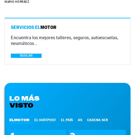
MARIO HERRÁEZ
SERVICIOS EL
MOTOR
Encuentra los mejores talleres, seguros, autoescuelas,
neumáticos…
BUSCAR
LO MÁS
VISTO
ELMOTOR
EL HUFFPOST
EL PAÍS
AS
CADENA SER